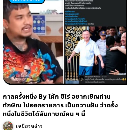
กาลครั้งหนึ่ง By โค้ก ซีโร่ อยากเชิญท่าน
ทักษิณ ไปออกรายการ เป็นความฝัน ว่าครั้ง
หนึ่งในชีวิตได้สัมภาษณ์คน ๆ นี้
เหมียวหง่าว