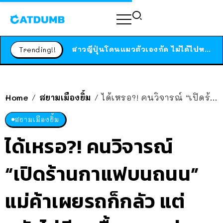
ร้านอาหารในนิวยอร์กประกาศปิดตัวลง หลังอยู่มานานกว่า 45 ปี ติดป้ายขอบคุณลูกค้าทุกคน แถมสูตรทำไวท์ซอสให้แบบจัดเต็ม
สาวญี่ปุ่นโดนแมวตัวเองกัด ไม่ได้ไปหาหมอตั้งแต่เนิ่นๆ สุดท้ายขาบวม กลายเป็นโรคเนื้อเน่า เตือนทาสแมวทั้งหลายให้ระวัง
Trending!!
ได้เวลาเด็กหนวดรวมตัว RF Online Next เปิดให้เล่นแล้ว เกม Sci-Fi MMORPG ระดับตำนาน เล่นได้ทั้งมือถือและ PC
ร้านอาหารในนิวยอร์กประกาศปิดตัวลง หลังอยู่มานานกว่า 45 ปี ติดป้ายขอบคุณลูกค้าทุกคน แถมสูตรทำไวท์ซอสให้แบบจัดเต็ม
สาวญี่ปุ่นโดนแมวตัวเองกัด ไม่ได้ไปหาหมอตั้งแต่เนิ่นๆ สุดท้ายขาบวม กลายเป็นโรคเนื้อเน่า เตือนทาสแมวทั้งหลายให้ระวัง
Home
สยามเมืองยิ้ม
ได้เหรอ?! คนวิจารณ์ “เปิดร้านกาแฟบนถนน” แม่ค้าเผยรถก็กลัว แต่กลัวไม่มีคนซื้อมากกว่า
/
/
สยามเมืองยิ้ม
ได้เหรอ?! คนวิจารณ์
“เปิดร้านกาแฟบนถนน”
แม่ค้าเผยรถก็กลัว แต่