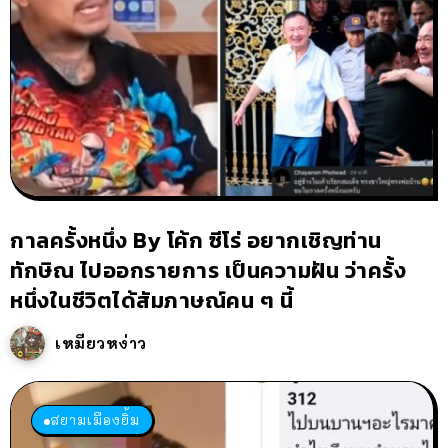
กาลครั้งหนึ่ง By โค้ก ซีโร่ อยากเชิญท่าน
ทักษิณ ไปออกรายการ เป็นความฝัน ว่าครั้ง
หนึ่งในชีวิตได้สัมภาษณ์คน ๆ นี้
เหมียวหง่าว
สยามเมืองยิ้ม