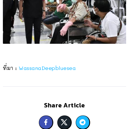
ที่มา :
WassanaDeepbluesea
Share Article