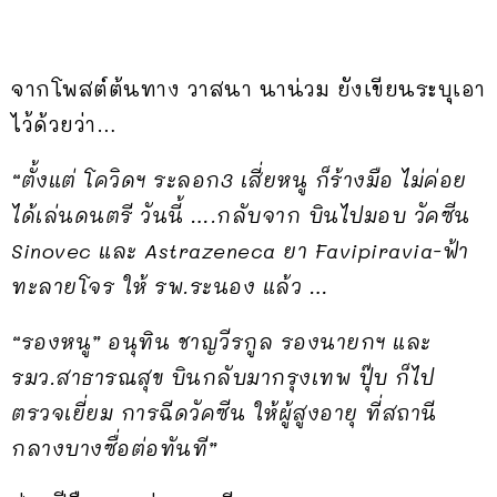
จากโพสต์ต้นทาง วาสนา นาน่วม ยังเขียนระบุเอา
ไว้ด้วยว่า…
“ตั้งแต่ โควิดฯ ระลอก3 เสี่ยหนู ก็ร้างมือ ไม่ค่อย
ได้เล่นดนตรี วันนี้ ….กลับจาก บินไปมอบ วัคซีน
Sinovec และ Astrazeneca ยา Favipiravia-ฟ้า
ทะลายโจร ให้ รพ.ระนอง แล้ว …
“รองหนู” อนุทิน ชาญวีรกูล รองนายกฯ และ
รมว.สาธารณสุข บินกลับมากรุงเทพ ปุ๊บ ก็ไป
ตรวจเยี่ยม การฉีดวัคซีน ให้ผู้สูงอายุ ที่สถานี
กลางบางซื่อต่อทันที”