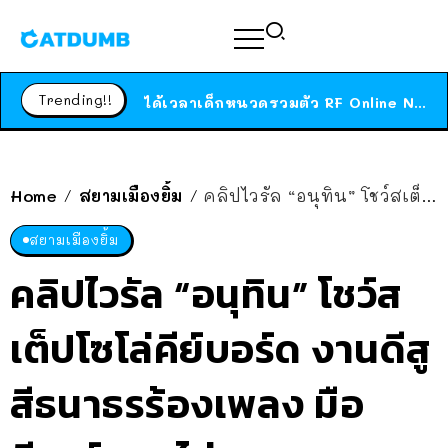
ร้านอาหารในนิวยอร์กประกาศปิดตัวลง หลังอยู่มานานกว่า 45 ปี ติดป้ายขอบคุณลูกค้าทุกคน แถมสูตรทำไวท์ซอสให้แบบจัดเต็ม
สาวญี่ปุ่นโดนแมวตัวเองกัด ไม่ได้ไปหาหมอตั้งแต่เนิ่นๆ สุดท้ายขาบวม กลายเป็นโรคเนื้อเน่า เตือนทาสแมวทั้งหลายให้ระวัง
Trending!!
ได้เวลาเด็กหนวดรวมตัว RF Online Next เปิดให้เล่นแล้ว เกม Sci-Fi MMORPG ระดับตำนาน เล่นได้ทั้งมือถือและ PC
ร้านอาหารในนิวยอร์กประกาศปิดตัวลง หลังอยู่มานานกว่า 45 ปี ติดป้ายขอบคุณลูกค้าทุกคน แถมสูตรทำไวท์ซอสให้แบบจัดเต็ม
สาวญี่ปุ่นโดนแมวตัวเองกัด ไม่ได้ไปหาหมอตั้งแต่เนิ่นๆ สุดท้ายขาบวม กลายเป็นโรคเนื้อเน่า เตือนทาสแมวทั้งหลายให้ระวัง
Home
สยามเมืองยิ้ม
คลิปไวรัล “อนุทิน” โชว์สเต็ปโซโล่คีย์บอร์ด งานดีสูสีธนาธรร้องเพลง มือกีตาร์แทบไม่ละสายตา
/
/
สยามเมืองยิ้ม
คลิปไวรัล “อนุทิน” โชว์ส
เต็ปโซโล่คีย์บอร์ด งานดีสู
สีธนาธรร้องเพลง มือ