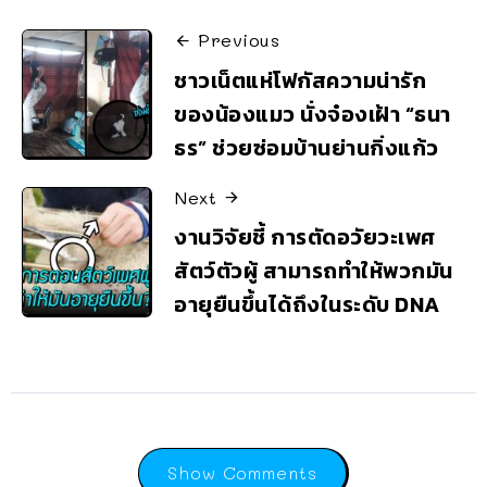
Previous
ชาวเน็ตแห่โฟกัสความน่ารัก
ของน้องแมว นั่งจ๋องเฝ้า “ธนา
ธร” ช่วยซ่อมบ้านย่านกิ่งแก้ว
Next
งานวิจัยชี้ การตัดอวัยวะเพศ
สัตว์ตัวผู้ สามารถทำให้พวกมัน
อายุยืนขึ้นได้ถึงในระดับ DNA
Show Comments