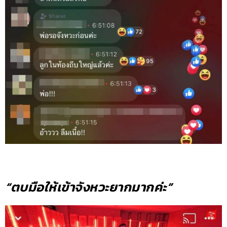
“ตบมือให้เข้าจังหวะยากมากค่ะ”