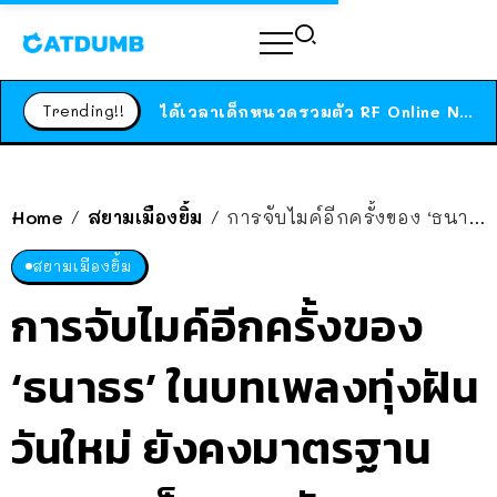
ร้านอาหารในนิวยอร์กประกาศปิดตัวลง หลังอยู่มานานกว่า 45 ปี ติดป้ายขอบคุณลูกค้าทุกคน แถมสูตรทำไวท์ซอสให้แบบจัดเต็ม
สาวญี่ปุ่นโดนแมวตัวเองกัด ไม่ได้ไปหาหมอตั้งแต่เนิ่นๆ สุดท้ายขาบวม กลายเป็นโรคเนื้อเน่า เตือนทาสแมวทั้งหลายให้ระวัง
Trending!!
ได้เวลาเด็กหนวดรวมตัว RF Online Next เปิดให้เล่นแล้ว เกม Sci-Fi MMORPG ระดับตำนาน เล่นได้ทั้งมือถือและ PC
ร้านอาหารในนิวยอร์กประกาศปิดตัวลง หลังอยู่มานานกว่า 45 ปี ติดป้ายขอบคุณลูกค้าทุกคน แถมสูตรทำไวท์ซอสให้แบบจัดเต็ม
สาวญี่ปุ่นโดนแมวตัวเองกัด ไม่ได้ไปหาหมอตั้งแต่เนิ่นๆ สุดท้ายขาบวม กลายเป็นโรคเนื้อเน่า เตือนทาสแมวทั้งหลายให้ระวัง
Home
สยามเมืองยิ้ม
การจับไมค์อีกครั้งของ ‘ธนาธร’ ในบทเพลงทุ่งฝันวันใหม่ ยังคงมาตรฐานจนชาวเน็ตแซวยับ
/
/
สยามเมืองยิ้ม
การจับไมค์อีกครั้งของ
‘ธนาธร’ ในบทเพลงทุ่งฝัน
วันใหม่ ยังคงมาตรฐาน