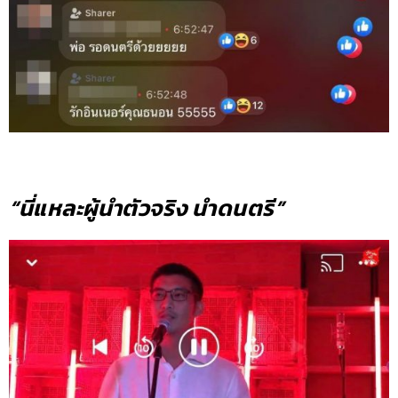
“นี่แหละผู้นำตัวจริง นำดนตรี”