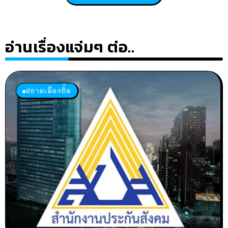
อ่านเรื่องแจ่มๆ ต่อ..
สยามเมืองยิ้ม