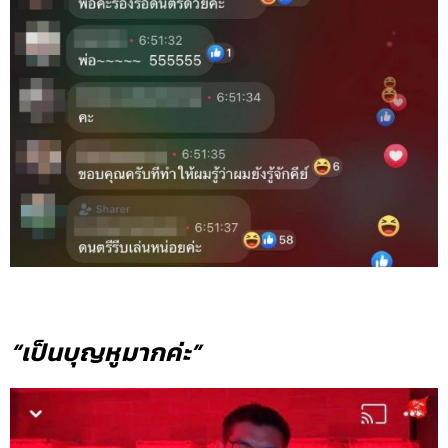
“เป็นบุญหูมากค่ะ”