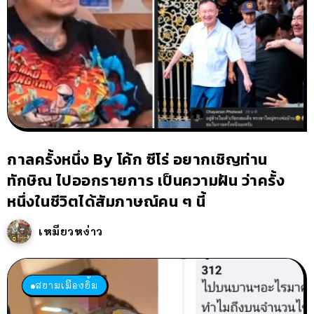
กาลครั้งหนึ่ง By โค้ก ซีโร่ อยากเชิญท่าน
ทักษิณ ไปออกรายการ เป็นความฝัน ว่าครั้ง
หนึ่งในชีวิตได้สัมภาษณ์คน ๆ นี้
เหมียวหง่าว
สยามเมืองยิ้ม