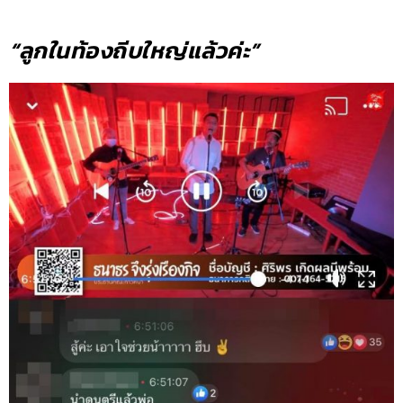
“ลูกในท้องถีบใหญ่แล้วค่ะ”