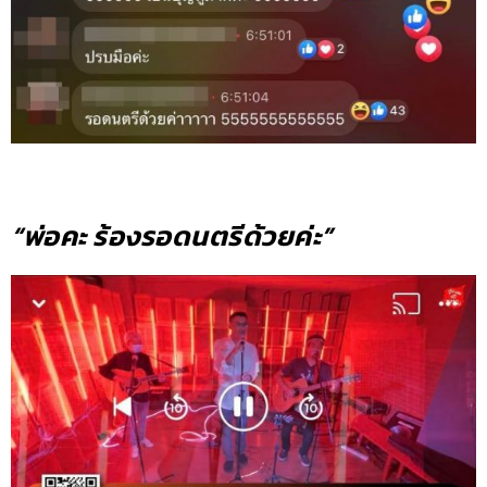
“พ่อคะ ร้องรอดนตรีด้วยค่ะ”