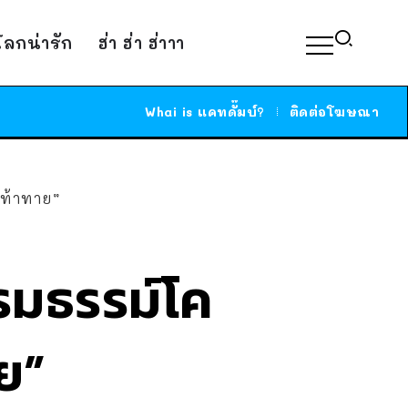
์โลกน่ารัก
ฮ่า ฮ่า ฮ่าาา
Whai is แคทดั๊มบ์?
ติดต่อโฆษณา
์ท้าทาย”
รมธรรม์โค
ย”