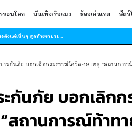
สาวญี่ปุ่นโดนแมวตัวเองกัด ไม่ได้ไปหาหมอตั้งแต่เนิ่นๆ สุดท้ายขาบวม กลายเป็นโรคเนื้อเน่า เตือนทาสแมวทั้งหลายให้ระวัง
ได้เวลาเด็กหนวดรวมตัว RF Online Next เปิดให้เล่นแล้ว เกม Sci-Fi MMORPG ระดับตำนาน เล่นได้ทั้งมือถือและ PC
าวรอบโลก
บันเทิงเริงแมว
ห้องเล่นเกม
สัตว
ร้านอาหารในนิวยอร์กประกาศปิดตัวลง หลังอยู่มานานกว่า 45 ปี ติดป้ายขอบคุณลูกค้าทุกคน แถมสูตรทำไวท์ซอสให้แบบจัดเต็ม
สาวญี่ปุ่นโดนแมวตัวเองกัด ไม่ได้ไปหาหมอตั้งแต่เนิ่นๆ สุดท้ายขาบวม กลายเป็นโรคเนื้อเน่า เตือนทาสแมวทั้งหลายให้ระวัง
งประกันภัย บอกเลิกกรมธรรม์โควิด-19 เหตุ “สถานการณ
ระกันภัย บอกเลิกก
ุ “สถานการณ์ท้าทา