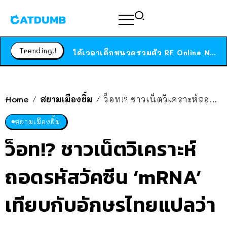
ร้านอาหารในนิวยอร์กประกาศปิดตัวลง หลังอยู่มานานกว่า 45 ปี ติดป้ายขอบคุณลูกค้าทุกคน แถมสูตรทำไวท์ซอสให้แบบจัดเต็ม
สาวญี่ปุ่นโดนแมวตัวเองกัด ไม่ได้ไปหาหมอตั้งแต่เนิ่นๆ สุดท้ายขาบวม กลายเป็นโรคเนื้อเน่า เตือนทาสแมวทั้งหลายให้ระวัง
Trending!!
ได้เวลาเด็กหนวดรวมตัว RF Online Next เปิดให้เล่นแล้ว เกม Sci-Fi MMORPG ระดับตำนาน เล่นได้ทั้งมือถือและ PC
ร้านอาหารในนิวยอร์กประกาศปิดตัวลง หลังอยู่มานานกว่า 45 ปี ติดป้ายขอบคุณลูกค้าทุกคน แถมสูตรทำไวท์ซอสให้แบบจัดเต็ม
สาวญี่ปุ่นโดนแมวตัวเองกัด ไม่ได้ไปหาหมอตั้งแต่เนิ่นๆ สุดท้ายขาบวม กลายเป็นโรคเนื้อเน่า เตือนทาสแมวทั้งหลายให้ระวัง
Home
สยามเมืองยิ้ม
ว็อท!? ชาวเน็ตวิเคราะห์ถอดรหัสวัคซีน ‘mRNA’ เทียบกับอักษรไทยแปลว่า ‘มรณะ’
/
/
สยามเมืองยิ้ม
ว็อท!? ชาวเน็ตวิเคราะห์
ถอดรหัสวัคซีน ‘mRNA’
เทียบกับอักษรไทยแปลว่า