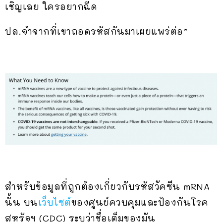
เชิญเลย ใครอยากฉีด
ปล.จำจากที่เขาถอดรหัสกันมาเผยแพร่ต่อ”
สำหรับข้อมูลที่ถูกต้องเกี่ยวกับรหัสวัคซีน mRNA
นั้น บน
เว็บไซต์
ของศูนย์ควบคุมและป้องกันโรค
สหรัฐฯ (CDC) ระบุว่าชื่อเต็มของมัน