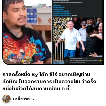
กาลครั้งหนึ่ง By โค้ก ซีโร่ อยากเชิญท่าน
ทักษิณ ไปออกรายการ เป็นความฝัน ว่าครั้ง
หนึ่งในชีวิตได้สัมภาษณ์คน ๆ นี้
เหมียวหง่าว