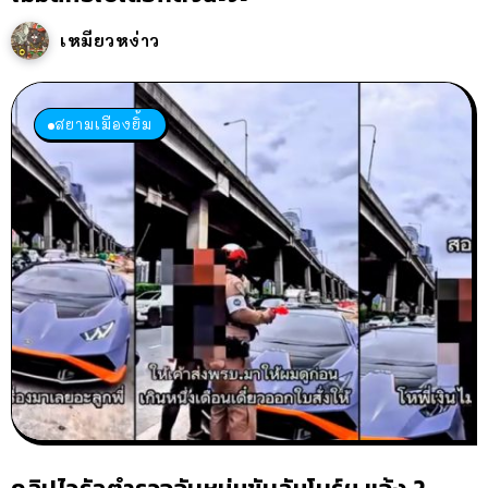
เหมียวหง่าว
สยามเมืองยิ้ม