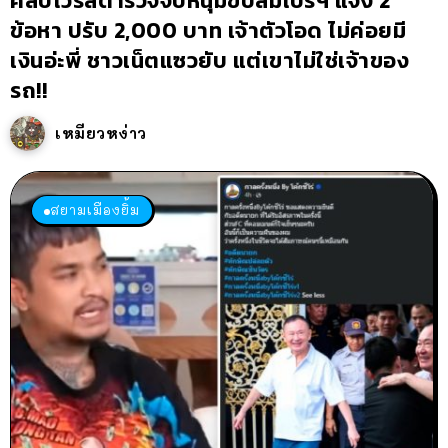
คลิปไวรัลตำรวจจับหนุ่มขับลัมโบร์ฯ แจ้ง 2
ข้อหา ปรับ 2,000 บาท เจ้าตัวโอด ไม่ค่อยมี
เงินอ่ะพี่ ชาวเน็ตแซวยับ แต่เขาไม่ใช่เจ้าของ
รถ!!
เหมียวหง่าว
สยามเมืองยิ้ม