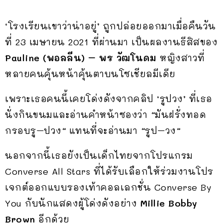
‘โรงเรียนเขาว่าน่าอยู่’ ถูกปล่อยออกมาเมื่อคืนวัน
ที่ 23 เมษายน 2021 ที่ผ่านมา เป็นผลงานธีสิสของ
Pauline (พอลลีน) – พร วัฒโนดม
หญิงสาวที่
หลายคนคุ้นหน้าคุ้นตาบนโซเชียลมีเดีย
เพราะเธอคนนี้เคยโด่งดังจากคลิป ‘รูปวง’ ที่เธอ
นั่งกินขนมและอ่านคำหน้าซองว่า
“
มันฝรั่งทอด
กรอบรู
–
ปวง
“
แทนที่จะอ่านมา
“
รูป
–
วง
“
นอกจากนี้เธอยังเป็นเด็กไทยจากโปรแกรม
Converse All Stars ที่ได้รับเลือกให้ร่วมงานโปร
เจกต์ออกแบบรองเท้าคอลเลกชั่น Converse By
You กับนักแสดงผู้โด่งดังอย่าง
Millie Bobby
Brown
อีกด้วย