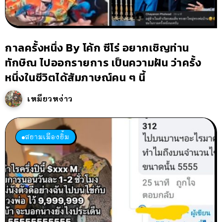
กาลครั้งหนึ่ง By โค้ก ซีโร่ อยากเชิญท่าน
ทักษิณ ไปออกรายการ เป็นความฝัน ว่าครั้ง
หนึ่งในชีวิตได้สัมภาษณ์คน ๆ นี้
เหมียวหง่าว
สยามเมืองยิ้ม