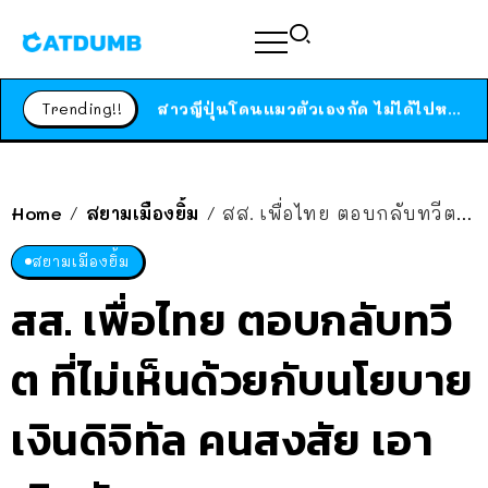
ร้านอาหารในนิวยอร์กประกาศปิดตัวลง หลังอยู่มานานกว่า 45 ปี ติดป้ายขอบคุณลูกค้าทุกคน แถมสูตรทำไวท์ซอสให้แบบจัดเต็ม
สาวญี่ปุ่นโดนแมวตัวเองกัด ไม่ได้ไปหาหมอตั้งแต่เนิ่นๆ สุดท้ายขาบวม กลายเป็นโรคเนื้อเน่า เตือนทาสแมวทั้งหลายให้ระวัง
Trending!!
ได้เวลาเด็กหนวดรวมตัว RF Online Next เปิดให้เล่นแล้ว เกม Sci-Fi MMORPG ระดับตำนาน เล่นได้ทั้งมือถือและ PC
ร้านอาหารในนิวยอร์กประกาศปิดตัวลง หลังอยู่มานานกว่า 45 ปี ติดป้ายขอบคุณลูกค้าทุกคน แถมสูตรทำไวท์ซอสให้แบบจัดเต็ม
สาวญี่ปุ่นโดนแมวตัวเองกัด ไม่ได้ไปหาหมอตั้งแต่เนิ่นๆ สุดท้ายขาบวม กลายเป็นโรคเนื้อเน่า เตือนทาสแมวทั้งหลายให้ระวัง
Home
สยามเมืองยิ้ม
สส. เพื่อไทย ตอบกลับทวีต ที่ไม่เห็นด้วยกับนโยบายเงินดิจิทัล คนสงสัย เอาเงินตัวเองแจกเหรอ?
/
/
สยามเมืองยิ้ม
สส. เพื่อไทย ตอบกลับทวี
ต ที่ไม่เห็นด้วยกับนโยบาย
เงินดิจิทัล คนสงสัย เอา