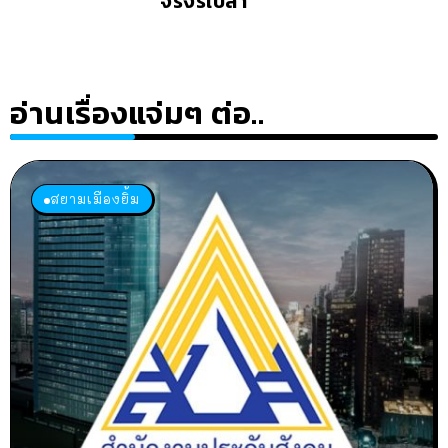
จริงรึเปล่า
อ่านเรื่องแจ่มๆ ต่อ..
สยามเมืองยิ้ม