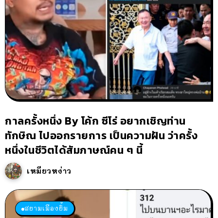
กาลครั้งหนึ่ง By โค้ก ซีโร่ อยากเชิญท่าน
ทักษิณ ไปออกรายการ เป็นความฝัน ว่าครั้ง
หนึ่งในชีวิตได้สัมภาษณ์คน ๆ นี้
เหมียวหง่าว
สยามเมืองยิ้ม