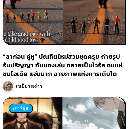
“ลาก่อน คู่หู” บัณฑิตใหม่สวมชุดครุย ถ่ายรูป
รับปริญญา กับของเล่น กลายเป็นไวรัล คนแห่
ชมไอเดีย แจ่มมาก ฉายภาพแห่งการเติบโต
เหมียวหง่าว
การ์ตูน