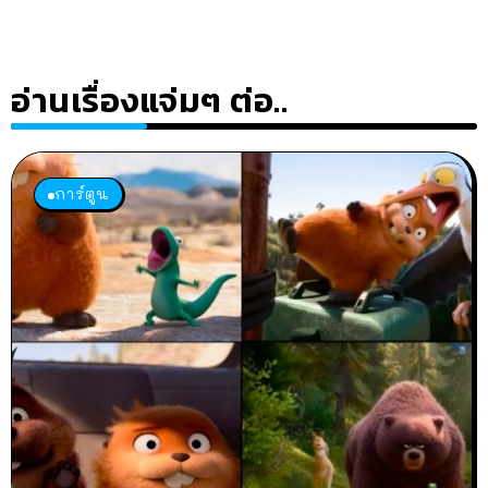
อ่านเรื่องแจ่มๆ ต่อ..
การ์ตูน