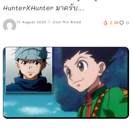
HunterXHunter มาครับ...
12 August 2023
One Min Read
2.3K
0