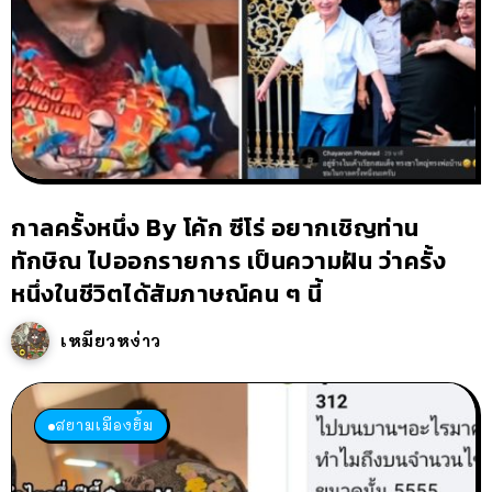
กาลครั้งหนึ่ง By โค้ก ซีโร่ อยากเชิญท่าน
ทักษิณ ไปออกรายการ เป็นความฝัน ว่าครั้ง
หนึ่งในชีวิตได้สัมภาษณ์คน ๆ นี้
เหมียวหง่าว
สยามเมืองยิ้ม