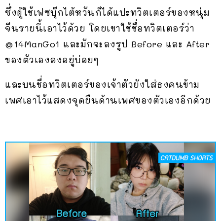
ซึ่งผู้ใช้เฟซบุ๊กไต้หวันก็ได้แปะทวิตเตอร์ของหนุ่ม
จีนรายนี้เอาไว้ด้วย โดยเขาใช้ชื่อทวิตเตอร์ว่า
@14ManGo1 และมักจะลงรูป Before และ After
ของตัวเองลงอยู่บ่อยๆ
และบนชื่อทวิตเตอร์ของเจ้าตัวยังใส่ธงคนข้าม
เพศเอาไว้แสดงจุดยืนด้านเพศของตัวเองอีกด้วย