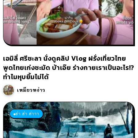
เอมิลี่ ศรีชะลา นั่งดูคลิป Vlog ฝรั่งเที่ยวไทย
พูดไทยเก่งชะมัด บ้าเอ๊ย ร่างกายเราเป็นอะไร!?
ทำไมหุบยิ้มไม่ได้
เหมียวหง่าว
ฮ่า ฮ่า ฮ่าาา