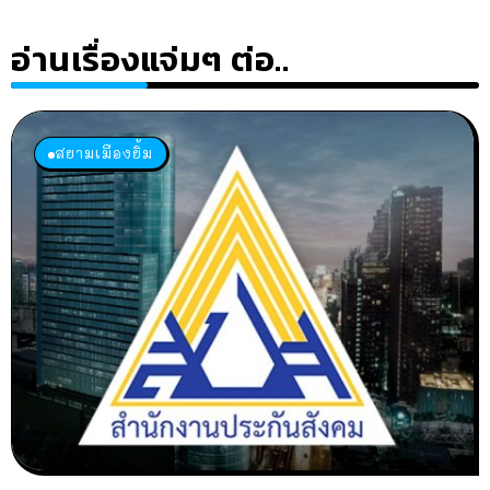
อ่านเรื่องแจ่มๆ ต่อ..
สยามเมืองยิ้ม