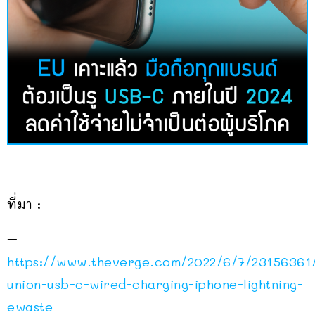
ที่มา :
–
https://www.theverge.com/2022/6/7/23156361
union-usb-c-wired-charging-iphone-lightning-
ewaste