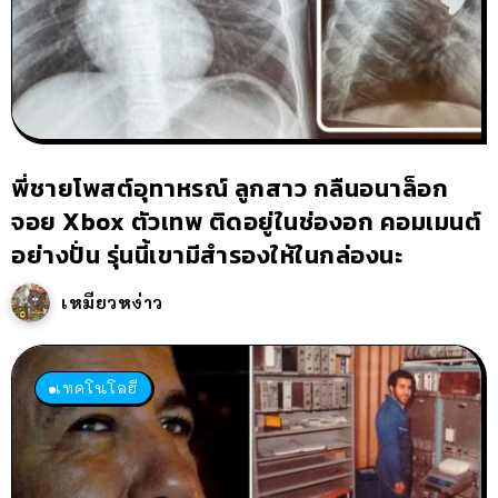
พี่ชายโพสต์อุทาหรณ์ ลูกสาว กลืนอนาล็อก
จอย Xbox ตัวเทพ ติดอยู่ในช่องอก คอมเมนต์
อย่างปั่น รุ่นนี้เขามีสำรองให้ในกล่องนะ
เหมียวหง่าว
เทคโนโลยี