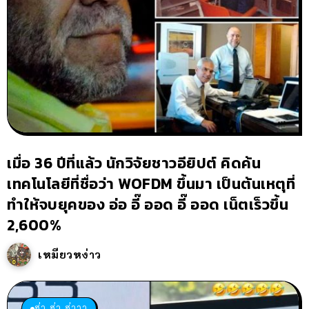
เมื่อ 36 ปีที่แล้ว นักวิจัยชาวอียิปต์ คิดค้น
เทคโนโลยีที่ชื่อว่า WOFDM ขึ้นมา เป็นต้นเหตุที่
ทำให้จบยุคของ อ่อ อี๊ ออด อี๊ ออด เน็ตเร็วขึ้น
2,600%
เหมียวหง่าว
ฮ่า ฮ่า ฮ่าาา