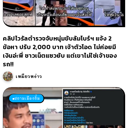
คลิปไวรัลตำรวจจับหนุ่มขับลัมโบร์ฯ แจ้ง 2
ข้อหา ปรับ 2,000 บาท เจ้าตัวโอด ไม่ค่อยมี
เงินอ่ะพี่ ชาวเน็ตแซวยับ แต่เขาไม่ใช่เจ้าของ
รถ!!
เหมียวหง่าว
สยามเมืองยิ้ม