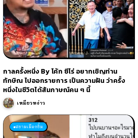
กาลครั้งหนึ่ง By โค้ก ซีโร่ อยากเชิญท่าน
ทักษิณ ไปออกรายการ เป็นความฝัน ว่าครั้ง
หนึ่งในชีวิตได้สัมภาษณ์คน ๆ นี้
เหมียวหง่าว
สยามเมืองยิ้ม