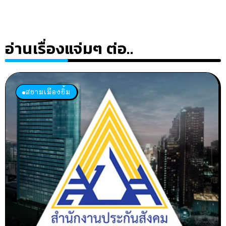
อ่านเรื่องแจ่มๆ ต่อ..
สยามเมืองยิ้ม