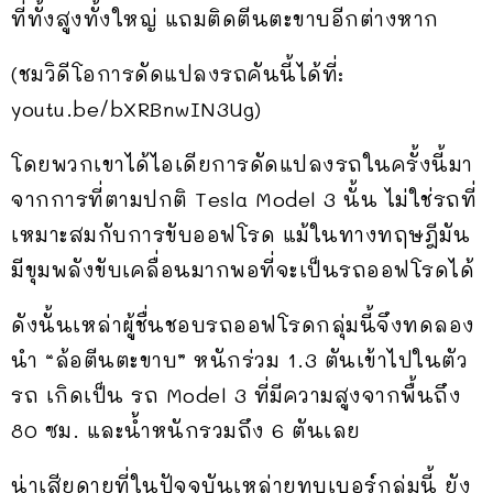
ที่ทั้งสูงทั้งใหญ่ แถมติดตีนตะขาบอีกต่างหาก
(ชมวิดีโอการดัดแปลงรถคันนี้ได้ที่:
youtu.be/bXRBnwIN3Ug)
โดยพวกเขาได้ไอเดียการดัดแปลงรถในครั้งนี้มา
จากการที่ตามปกติ Tesla Model 3 นั้น ไม่ใช่รถที่
เหมาะสมกับการขับออฟโรด แม้ในทางทฤษฎีมัน
มีขุมพลังขับเคลื่อนมากพอที่จะเป็นรถออฟโรดได้
ดังนั้นเหล่าผู้ชื่นชอบรถออฟโรดกลุ่มนี้จึงทดลอง
นำ “ล้อตีนตะขาบ” หนักร่วม 1.3 ตันเข้าไปในตัว
รถ เกิดเป็น รถ Model 3 ที่มีความสูงจากพื้นถึง
80 ซม. และน้ำหนักรวมถึง 6 ตันเลย
น่าเสียดายที่ในปัจจุบันเหล่ายูทูบเบอร์กลุ่มนี้ ยัง