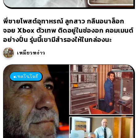
พี่ชายโพสต์อุทาหรณ์ ลูกสาว กลืนอนาล็อก
จอย Xbox ตัวเทพ ติดอยู่ในช่องอก คอมเมนต์
อย่างปั่น รุ่นนี้เขามีสำรองให้ในกล่องนะ
เหมียวหง่าว
เทคโนโลยี