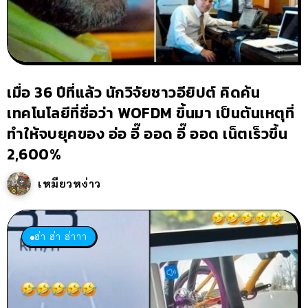
เมื่อ 36 ปีที่แล้ว นักวิจัยชาวอียิปต์ คิดค้น
เทคโนโลยีที่ชื่อว่า WOFDM ขึ้นมา เป็นต้นเหตุที่
ทำให้จบยุคของ อ่อ อี๊ ออด อี๊ ออด เน็ตเร็วขึ้น
2,600%
เหมียวหง่าว
ฮ่า ฮ่า ฮ่าาา