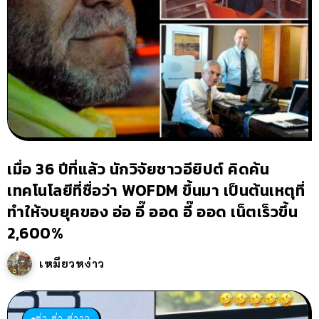
เมื่อ 36 ปีที่แล้ว นักวิจัยชาวอียิปต์ คิดค้น
เทคโนโลยีที่ชื่อว่า WOFDM ขึ้นมา เป็นต้นเหตุที่
ทำให้จบยุคของ อ่อ อี๊ ออด อี๊ ออด เน็ตเร็วขึ้น
2,600%
เหมียวหง่าว
ฮ่า ฮ่า ฮ่าาา