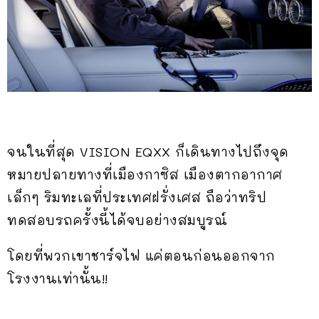
จนในที่สุด VISION EQXX ก็เดินทางไปถึงจุด
หมายปลายทางที่เมืองกาซิส เมืองตากอากาศ
เล็กๆ ริมทะเลที่ประเทศฝรั่งเศส ถือว่าทริป
ทดสอบรถครั้งนี้ได้จบอย่างสมบูรณ์
โดยที่พวกเขาชาร์จไฟ แค่ตอนก่อนออกจาก
โรงงานเท่านั้น!!