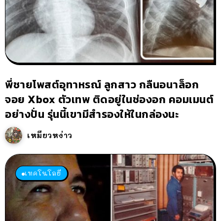
พี่ชายโพสต์อุทาหรณ์ ลูกสาว กลืนอนาล็อก
จอย Xbox ตัวเทพ ติดอยู่ในช่องอก คอมเมนต์
อย่างปั่น รุ่นนี้เขามีสำรองให้ในกล่องนะ
เหมียวหง่าว
เทคโนโลยี