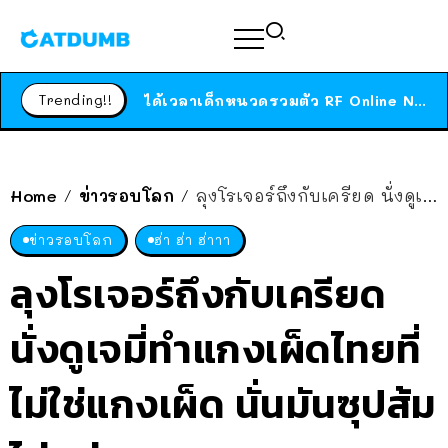
ร้านอาหารในนิวยอร์กประกาศปิดตัวลง หลังอยู่มานานกว่า 45 ปี ติดป้ายขอบคุณลูกค้าทุกคน แถมสูตรทำไวท์ซอสให้แบบจัดเต็ม
สาวญี่ปุ่นโดนแมวตัวเองกัด ไม่ได้ไปหาหมอตั้งแต่เนิ่นๆ สุดท้ายขาบวม กลายเป็นโรคเนื้อเน่า เตือนทาสแมวทั้งหลายให้ระวัง
Trending!!
ได้เวลาเด็กหนวดรวมตัว RF Online Next เปิดให้เล่นแล้ว เกม Sci-Fi MMORPG ระดับตำนาน เล่นได้ทั้งมือถือและ PC
ร้านอาหารในนิวยอร์กประกาศปิดตัวลง หลังอยู่มานานกว่า 45 ปี ติดป้ายขอบคุณลูกค้าทุกคน แถมสูตรทำไวท์ซอสให้แบบจัดเต็ม
สาวญี่ปุ่นโดนแมวตัวเองกัด ไม่ได้ไปหาหมอตั้งแต่เนิ่นๆ สุดท้ายขาบวม กลายเป็นโรคเนื้อเน่า เตือนทาสแมวทั้งหลายให้ระวัง
Home
ข่าวรอบโลก
ลุงโรเจอร์ถึงกับเครียด นั่งดูเจมี่ทำแกงเผ็ดไทยที่ไม่ใช่แกงเผ็ด นั่นมันซุปส้ม ไฮ่หย่าาา!?
/
/
ข่าวรอบโลก
ฮ่า ฮ่า ฮ่าาา
ลุงโรเจอร์ถึงกับเครียด
นั่งดูเจมี่ทำแกงเผ็ดไทยที่
ไม่ใช่แกงเผ็ด นั่นมันซุปส้ม