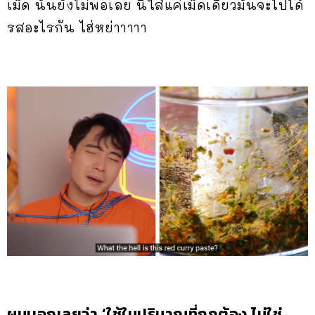
เม็ด นั่นยังไม่พอเลย นี่ใส่แค่เม็ดเดียวมันจะไปได้
รสอะไรกัน ไฮ่หย่าาาาา
ผมบอกเลยว่า ‘ใช้ในปริมาณที่ถูกต้อง ไม่ใช่