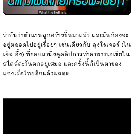
ว่ากันว่าตำนานถูกสร้างขึ้นมาแล้ว และมันก็คงจะ
อยู่ตลอดไปอยู่เรื่อยๆ เช่นเดียวกับ ลุงโรเจอร์ (ไน
เจิล อึ้ง) ที่ชอบมานั่งดูคลิปการทำอาหารเอเชียใน
สไตล์ตะวันตกอยู่เสมอ และครั้งนี้ก็เป็นตาของ
แกงเผ็ดไทยอีกแล้วแหละ!