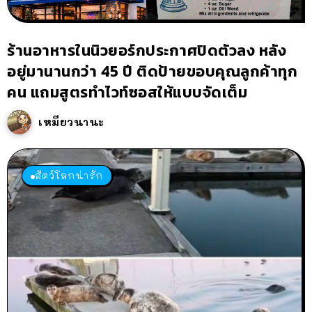
ร้านอาหารในนิวยอร์กประกาศปิดตัวลง หลัง
อยู่มานานกว่า 45 ปี ติดป้ายขอบคุณลูกค้าทุก
คน แถมสูตรทำไวท์ซอสให้แบบจัดเต็ม
เหมียวนานะ
สัตว์โลกน่ารัก