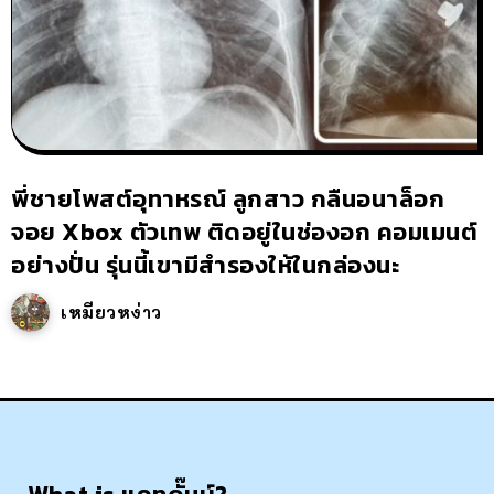
พี่ชายโพสต์อุทาหรณ์ ลูกสาว กลืนอนาล็อก
จอย Xbox ตัวเทพ ติดอยู่ในช่องอก คอมเมนต์
อย่างปั่น รุ่นนี้เขามีสำรองให้ในกล่องนะ
เหมียวหง่าว