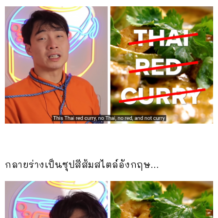
กลายร่างเป็นซุปสีส้มสไตล์อังกฤษ…