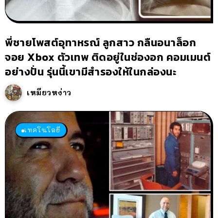
พี่ชายโพสต์อุทาหรณ์ ลูกสาว กลืนอนาล็อก
จอย Xbox ตัวเทพ ติดอยู่ในช่องอก คอมเมนต์
อย่างปั่น รุ่นนี้เขามีสำรองให้ในกล่องนะ
เหมียวหง่าว
เทคโนโลยี