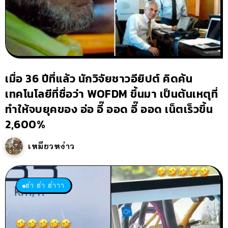
เมื่อ 36 ปีที่แล้ว นักวิจัยชาวอียิปต์ คิดค้น
เทคโนโลยีที่ชื่อว่า WOFDM ขึ้นมา เป็นต้นเหตุที่
ทำให้จบยุคของ อ่อ อี๊ ออด อี๊ ออด เน็ตเร็วขึ้น
2,600%
เหมียวหง่าว
ฮ่า ฮ่า ฮ่าาา