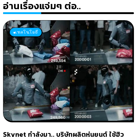
อ่านเรื่องแจ่มๆ ต่อ..
เทคโนโลยี
Skynet กำลังมา.. บริษัทผลิตหุ่นยนต์ ใช้ฮิว