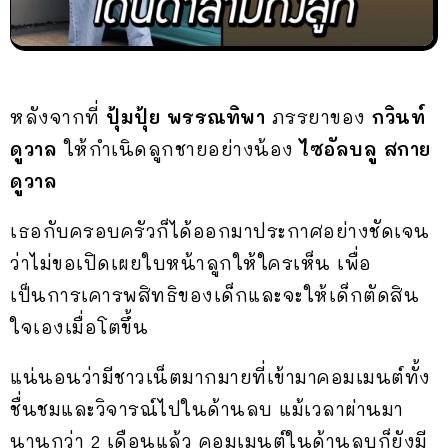
หลังจากที่
ปุ้มปุ้ย พรรณทิพา
ภรรยาของ
กวินท์
ดูวาล
ให้กำเนิดลูกชายอย่างน้อง
ไซอัลบลู สกาย
ดูวาล
เธอกับครอบครัวก็ได้ออกมาประกาศอย่างชัดเจน
ว่าไม่ขอเปิดเผยใบหน้าลูกให้ใครเห็น เพื่อ
เป็นการเคารพสิทธิของเด็กและจะให้เด็กตัดสิน
ใจเองเมื่อโตขึ้น
แน่นอนว่ามีชาวเน็ตมากมายที่เข้ามาคอมเมนต์ทั้ง
ชื่นชมและวิจารณ์ไปในด้านลบ แม้เวลาผ่านมา
นานกว่า 2 เดือนแล้ว คอมเมนต์ในด้านลบก็ยังมี