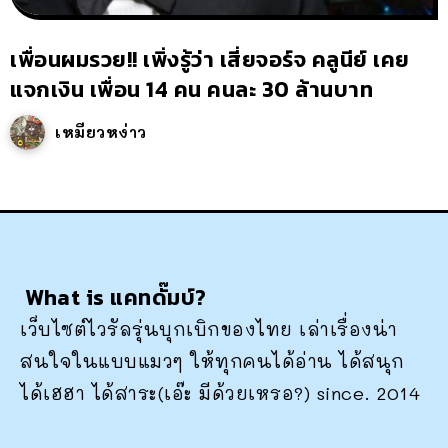
เพื่อนผมรวย!! เพิ่งรู้ว่า เสี่ยจอร์จ คลูนีย์ เคย
แจกเงิน เพื่อน 14 คน คนละ 30 ล้านบาท
เหมียวหง่าว
What is แคทดั๊มบ์?
เว็บไซต์ไวรัลรุ่นบุกเบิกของไทย เล่าเรื่องน่า
สนใจในแบบแมวๆ ให้ทุกคนได้อ่าน ได้สนุก
ได้เฮฮา ได้สาระ(เอ๊ะ มีด้วยเหรอ?) since. 2014