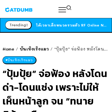
ร้านอาหารในนิวยอร์กประกาศปิดตัวลง หลังอยู่มานานกว่า 45 ปี ติดป้ายขอบคุณลูกค้าทุกคน แถมสูตรทำไวท์ซอสให้แบบจัดเต็ม
สาวญี่ปุ่นโดนแมวตัวเองกัด ไม่ได้ไปหาหมอตั้งแต่เนิ่นๆ สุดท้ายขาบวม กลายเป็นโรคเนื้อเน่า เตือนทาสแมวทั้งหลายให้ระวัง
Trending!!
ได้เวลาเด็กหนวดรวมตัว RF Online Next เปิดให้เล่นแล้ว เกม Sci-Fi MMORPG ระดับตำนาน เล่นได้ทั้งมือถือและ PC
ร้านอาหารในนิวยอร์กประกาศปิดตัวลง หลังอยู่มานานกว่า 45 ปี ติดป้ายขอบคุณลูกค้าทุกคน แถมสูตรทำไวท์ซอสให้แบบจัดเต็ม
สาวญี่ปุ่นโดนแมวตัวเองกัด ไม่ได้ไปหาหมอตั้งแต่เนิ่นๆ สุดท้ายขาบวม กลายเป็นโรคเนื้อเน่า เตือนทาสแมวทั้งหลายให้ระวัง
Home
บันเทิงเริงแมว
“ปุ้มปุ้ย” จ่อฟ้อง หลังโดนด่า-โดนแช่ง เพราะไม่ให้เห็นหน้าลูก จน “ทนายนิด้า” เดือดตาม
/
/
บันเทิงเริงแมว
“ปุ้มปุ้ย” จ่อฟ้อง หลังโดน
ด่า-โดนแช่ง เพราะไม่ให้
เห็นหน้าลูก จน “ทนาย