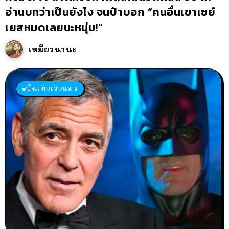
อ่านบทว่าเป็นยังไง จนป๋าบอก “คนอื่นเขาเซย์
เยสหมดเลยนะหนุ่ม!”
เหมียวนานะ
บันเทิงเริงแมว