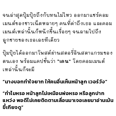
จนล่าสุดปุ้มปุ้ยถึงกับทนไม่ไหว ออกมาแชร์คอม
เมนต์ของชาวเน็ตหลายๆ คนที่ด่าถึงเธอ และคอม
เมนต์เหล่านั้นก็หนักขึ้นเรื่อยๆ จนลามไปถึง
ลูกชายของเธอเลยทีเดียว
ปุ้มปุ้ยได้ออกมาโพสต์ผ่านสตอรี่อินสตาแกรมของ
ตนเอง พร้อมแคปชั่นว่า
“เดน”
โดยคอมเมนต์
เหล่านั้นก็จะมี
“นางบอกทำใจยาก ให้คนอื่นเห็นหน้าลูก เวอร์วัง”
“ทำไมหรอ หน้าลูกไม่เหมือนพ่อหรอ หรือลูกปาก
แหว่ง พอดีไม่เคยติดตามเลื่อนมาเจอเลยมาอ่านเม้น
ขี้เกียจดู”