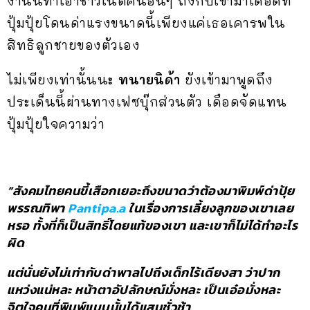
งานนี้ทำเอาชาวเน็ตคนอื่นๆ ถึงกับเข้ามาเดือดที่
ปุ้มปุ้ยโดนด่าแรงขนาดนี้เพียงแค่เธอเคารพใน
สิทธิลูกชายของตัวเอง
ไม่เพียงเท่านั้นนะ
ทนายนิด้า
ยังเข้ามาพูดถึง
ประเด็นนี้ผ่านทางเฟซบุ๊กส่วนตัว เดือดจัดแทน
ปุ้มปุ้ยใจความว่า
“สังคมไทยคนขี้เสือกเยอะถึงขนาดว่าต้องมาพิมพ์ด่าปุ้ย
พรรณทิพา
Pantipa.a
ในเรื่องการเลี้ยงลูกของเขาเลย
หรอ ทั้งที่ก็เป็นสิทธิ์โดยแท้ของเขา และเขาก็ไม่ได้ทำอะไร
ผิด
แต่นั่นยังไม่เท่ากับด่าพาลไปถึงเด็กไร้เดียงสา ว่าปาก
แหว่งแน่หละ หน้าตาอัปลักษณ์มั่งหละ เป็นเอ๋อมั่งหละ
จิตใจคนที่พิมพ์แบบนั้นได้แสนชั่วช้า