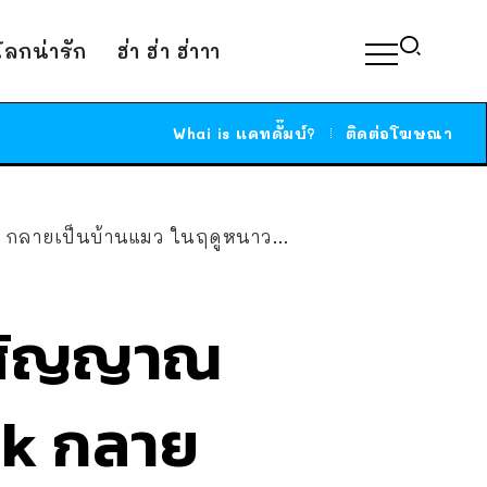
์โลกน่ารัก
ฮ่า ฮ่า ฮ่าาา
Whai is แคทดั๊มบ์?
ติดต่อโฆษณา
กลายเป็นบ้านแมว ในฤดูหนาวได้!!
ับสัญญาณ
sk กลาย