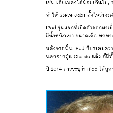
เช่น เก็บเพลงได้น้อยเกินไป, 
ทำให้ Steve Jobs ตั้งใจว่าจะ
iPod รุ่นแรกที่เปิดตัวออกมาเม
มีน้ำหนักเบา ขนาดเล็ก พกพาง่
หลังจากนั้น iPod ก็ประสบคว
นอกจากรุ่น Classic แล้ว ก็มีท
ปี 2014 การระบุว่า iPod ได้ถูก