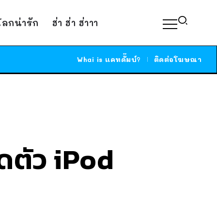
์โลกน่ารัก
ฮ่า ฮ่า ฮ่าาา
Whai is แคทดั๊มบ์?
ติดต่อโฆษณา
ปิดตัว iPod