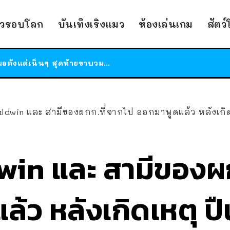
ร้านอาหารในนิวยอร์กประกาศปิดตัวลง หลังอยู่มานานกว่า 45 ปี ติดป้ายขอบคุณลูกค้าทุกคน แถมสูตรทำไวท์ซอสให้แบบจัดเต็ม
าวรอบโลก
บันเทิงเริงแมว
ห้องเล่นเกม
สัตว
สาวญี่ปุ่นโดนแมวตัวเองกัด ไม่ได้ไปหาหมอตั้งแต่เนิ่นๆ สุดท้ายขาบวม กลายเป็นโรคเนื้อเน่า เตือนทาสแมวทั้งหลายให้ระวัง
ได้เวลาเด็กหนวดรวมตัว RF Online Next เปิดให้เล่นแล้ว เกม Sci-Fi MMORPG ระดับตำนาน เล่นได้ทั้งมือถือและ PC
ร้านอาหารในนิวยอร์กประกาศปิดตัวลง หลังอยู่มานานกว่า 45 ปี ติดป้ายขอบคุณลูกค้าทุกคน แถมสูตรทำไวท์ซอสให้แบบจัดเต็ม
สาวญี่ปุ่นโดนแมวตัวเองกัด ไม่ได้ไปหาหมอตั้งแต่เนิ่นๆ สุดท้ายขาบวม กลายเป็นโรคเนื้อเน่า เตือนทาสแมวทั้งหลายให้ระวัง
aldwin และ สามีของผกก.ที่จากไป ออกมาพูดแล้ว หลังเกิด
win และ สามีของผก
ล้ว หลังเกิดเหตุ 