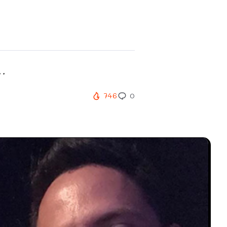
..
746
0