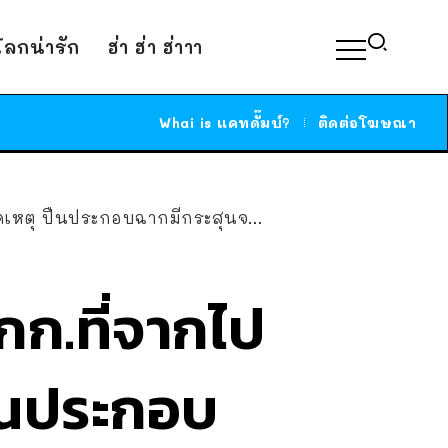
์โลกน่ารัก
ฮ่า ฮ่า ฮ่าาา
Whai is แคทดั๊มบ์?
ติดต่อโฆษณา
เหตุ ปืนประกอบฉากมีกระสุนจริง
ก.ที่จากไป
ปืนประกอบ