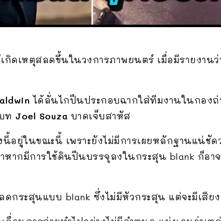
ได้เกิดเหตุสลดขึ้นในวงการภาพยนตร์ เมื่อมีรายงานว่า
aldwin
ได้ลั่นไกปืนประกอบฉากใส่ทีมงานในกองถ่
บบท
Joel Souza
บาดเจ็บสาหัส
นี้อยู่ในขณะนี้ เพราะยังไม่มีการเผยหลักฐานแน่ชัดว่าป
อถ้าหากมีการใช้ดินปืนบรรจุลงในกระสุน blank ก็
กระสุนแบบ blank ซึ่งไม่มีหัวกระสุน แต่จะมีเสีย