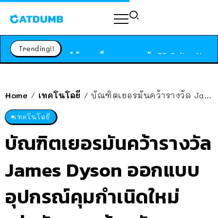
ร้านอาหารในนิวยอร์กประกาศปิดตัวลง หลังอยู่มานานกว่า 45 ปี ติดป้ายขอบคุณลูกค้าทุกคน แถมสูตรทำไวท์ซอสให้แบบจัดเต็ม
สาวญี่ปุ่นโดนแมวตัวเองกัด ไม่ได้ไปหาหมอตั้งแต่เนิ่นๆ สุดท้ายขาบวม กลายเป็นโรคเนื้อเน่า เตือนทาสแมวทั้งหลายให้ระวัง
Trending!!
ได้เวลาเด็กหนวดรวมตัว RF Online Next เปิดให้เล่นแล้ว เกม Sci-Fi MMORPG ระดับตำนาน เล่นได้ทั้งมือถือและ PC
ร้านอาหารในนิวยอร์กประกาศปิดตัวลง หลังอยู่มานานกว่า 45 ปี ติดป้ายขอบคุณลูกค้าทุกคน แถมสูตรทำไวท์ซอสให้แบบจัดเต็ม
สาวญี่ปุ่นโดนแมวตัวเองกัด ไม่ได้ไปหาหมอตั้งแต่เนิ่นๆ สุดท้ายขาบวม กลายเป็นโรคเนื้อเน่า เตือนทาสแมวทั้งหลายให้ระวัง
Home
เทคโนโลยี
บัณฑิตเยอรมันคว้ารางวัล James Dyson ออกแบบ อุปกรณ์คุมกำเนิดใหม่ “อุ่นอัณฑะ” ด้วยอัลตราซาวนด์
/
/
เทคโนโลยี
บัณฑิตเยอรมันคว้ารางวัล
James Dyson ออกแบบ
อุปกรณ์คุมกำเนิดใหม่