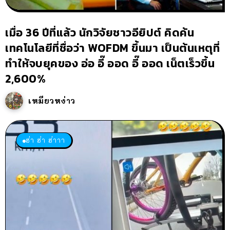
เมื่อ 36 ปีที่แล้ว นักวิจัยชาวอียิปต์ คิดค้น
เทคโนโลยีที่ชื่อว่า WOFDM ขึ้นมา เป็นต้นเหตุที่
ทำให้จบยุคของ อ่อ อี๊ ออด อี๊ ออด เน็ตเร็วขึ้น
2,600%
เหมียวหง่าว
ฮ่า ฮ่า ฮ่าาา