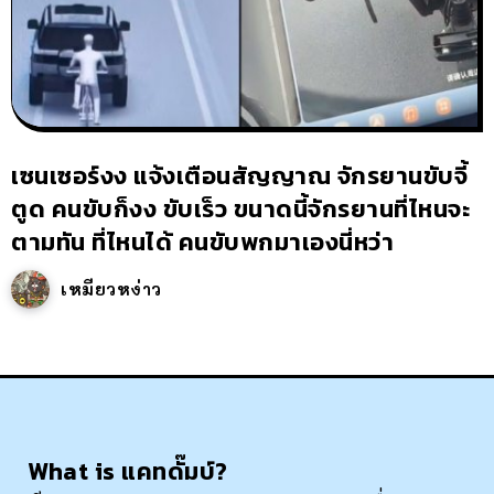
เซนเซอร์งง แจ้งเตือนสัญญาณ จักรยานขับจี้
ตูด คนขับก็งง ขับเร็ว ขนาดนี้จักรยานที่ไหนจะ
ตามทัน ที่ไหนได้ คนขับพกมาเองนี่หว่า
เหมียวหง่าว
What is แคทดั๊มบ์?