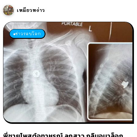
เหมียวหง่าว
ข่าวรอบโลก
พี่ชายโพสต์อุทาหรณ์ ลูกสาว กลืนอนาล็อก