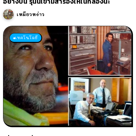
อย่างปั่น รุ่นนี้เขามีสำรองให้ในกล่องนะ
เหมียวหง่าว
เทคโนโลยี