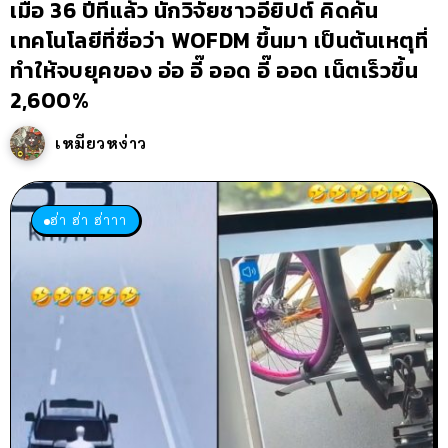
เมื่อ 36 ปีที่แล้ว นักวิจัยชาวอียิปต์ คิดค้น
เทคโนโลยีที่ชื่อว่า WOFDM ขึ้นมา เป็นต้นเหตุที่
ทำให้จบยุคของ อ่อ อี๊ ออด อี๊ ออด เน็ตเร็วขึ้น
2,600%
เหมียวหง่าว
ฮ่า ฮ่า ฮ่าาา