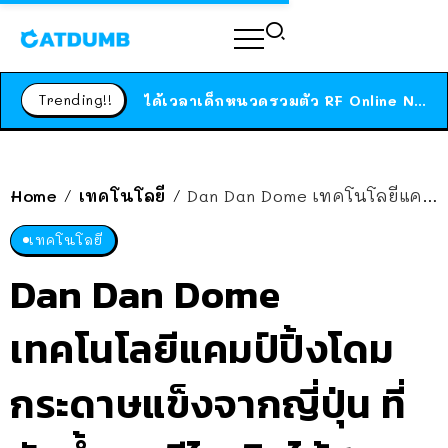
ร้านอาหารในนิวยอร์กประกาศปิดตัวลง หลังอยู่มานานกว่า 45 ปี ติดป้ายขอบคุณลูกค้าทุกคน แถมสูตรทำไวท์ซอสให้แบบจัดเต็ม
สาวญี่ปุ่นโดนแมวตัวเองกัด ไม่ได้ไปหาหมอตั้งแต่เนิ่นๆ สุดท้ายขาบวม กลายเป็นโรคเนื้อเน่า เตือนทาสแมวทั้งหลายให้ระวัง
Trending!!
ได้เวลาเด็กหนวดรวมตัว RF Online Next เปิดให้เล่นแล้ว เกม Sci-Fi MMORPG ระดับตำนาน เล่นได้ทั้งมือถือและ PC
ร้านอาหารในนิวยอร์กประกาศปิดตัวลง หลังอยู่มานานกว่า 45 ปี ติดป้ายขอบคุณลูกค้าทุกคน แถมสูตรทำไวท์ซอสให้แบบจัดเต็ม
สาวญี่ปุ่นโดนแมวตัวเองกัด ไม่ได้ไปหาหมอตั้งแต่เนิ่นๆ สุดท้ายขาบวม กลายเป็นโรคเนื้อเน่า เตือนทาสแมวทั้งหลายให้ระวัง
Home
เทคโนโลยี
Dan Dan Dome เทคโนโลยีแคมป์ปิ้งโดมกระดาษแข็งจากญี่ปุ่น ที่กันน้ำและรีไซเคิลได้ 100%
/
/
เทคโนโลยี
Dan Dan Dome
เทคโนโลยีแคมป์ปิ้งโดม
กระดาษแข็งจากญี่ปุ่น ที่