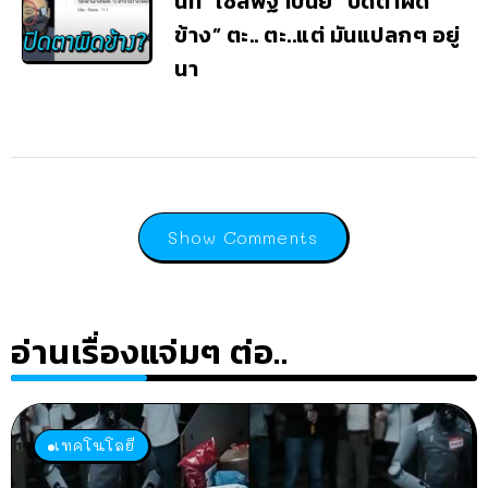
นัท” เซลฟี่ฐาปนีย์ “ปิดตาผิด
ข้าง” ตะ.. ตะ..แต่ มันแปลกๆ อยู่
นา
Show Comments
อ่านเรื่องแจ่มๆ ต่อ..
เทคโนโลยี