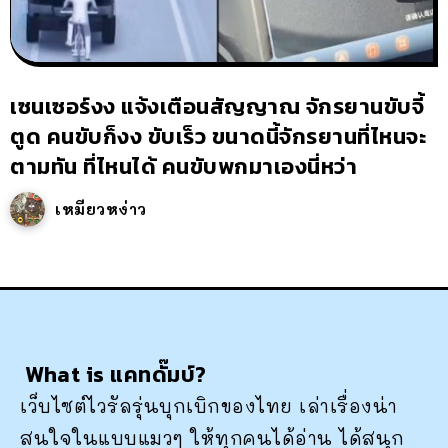
เซนเซอร์งง แจ้งเตือนสัญญาณ จักรยานขับจี้
ตูด คนขับก็งง ขับเร็ว ขนาดนี้จักรยานที่ไหนจะ
ตามทัน ที่ไหนได้ คนขับพกมาเองนี่หว่า
เหมียวหง่าว
What is แคทดั๊มบ์?
เว็บไซต์ไวรัลรุ่นบุกเบิกของไทย เล่าเรื่องน่า
สนใจในแบบแมวๆ ให้ทุกคนได้อ่าน ได้สนุก