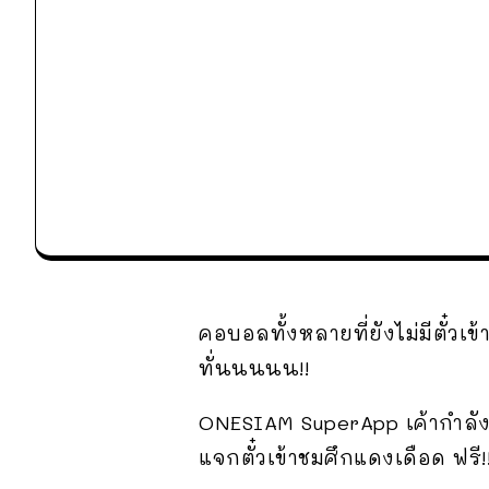
คอบอลทั้งหลายที่ยังไม่มีตั๋วเ
ทั่นนนนน!!
ONESIAM SuperApp เค้ากำลั
แจกตั๋วเข้าชมศึกแดงเดือด ฟรี!