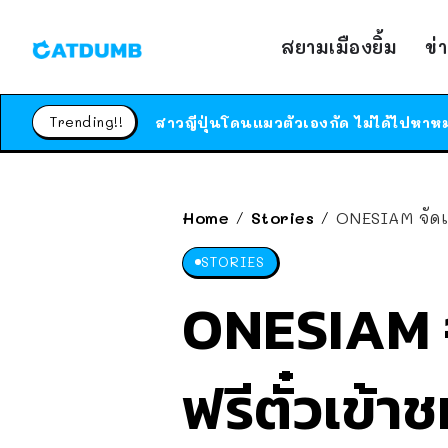
สยามเมืองยิ้ม
ข่
Trending!!
Home
Stories
ONESIAM จัดเต
/
/
STORIES
ONESIAM จ
ฟรีตั๋วเข้า