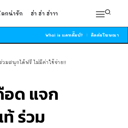
์โลกน่ารัก
ฮ่า ฮ่า ฮ่าาา
Whai is แคทดั๊มบ์?
ติดต่อโฆษณา
มสนุกได้ฟรี ไม่มีค่าใช้จ่าย!!
ดือด แจก
ท้ ร่วม