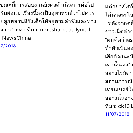
 ขณะนี้การสอบสวนยังคงดำเนินการต่อไป
แต่อย่างไรก
รับพ่อแม่ เรื่องนี้คงเป็นอุทาหรณ์ว่าไม่ควร
ไม่น่าจรรโ
อยลูกหลานที่ยังเด็กให้อยู่ตามลำพังและห่าง
หลังจากคลิ
จากสายตา ที่มา: nextshark, dailymail
ชาวเน็ตต่า
ะ NewsChina
“ผมคิดว่าเธ
07/2018
ทำตัวเป็นทอ
เสียด้วยนะน
เท่านั้นเอง
อย่างไรก็ต
สถานการณ์แ
เทรนเนอร์ใน
อย่างนั้นอา
ที่มา: ck10
11/07/2018