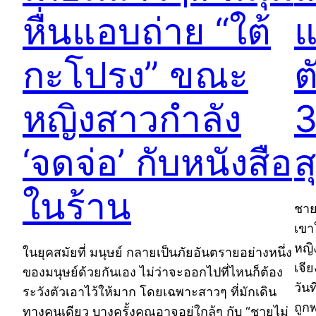
หื่นแอบถ่าย “ใต้
แ
กะโปรง” ขณะ
ต
หญิงสาวกำลัง
3
‘จดจ่อ’ กับหนังสือ
ส
ในร้าน
ชาย
เขา
หญิ
ในยุคสมัยที่ มนุษย์ กลายเป็นภัยอันตรายอย่างหนึ่ง
เจี
ของมนุษย์ด้วยกันเอง ไม่ว่าจะออกไปที่ไหนก็ต้อง
วัน
ระวังตัวเอาไว้ให้มาก โดยเฉพาะสาวๆ ที่มักเดิน
ถูก
ทางคนเดียว บางครั้งคุณอาจอยู่ใกล้ๆ กับ “ชายไม่