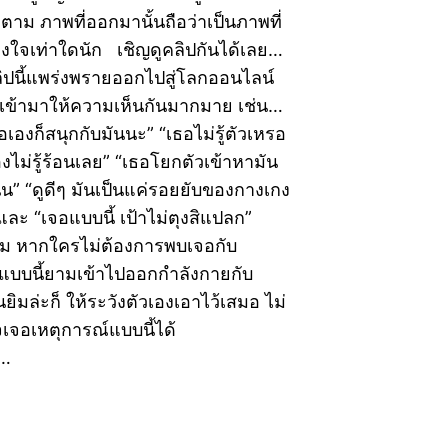
็ตาม ภาพที่ออกมานั้นถือว่าเป็นภาพที่
ลงใจเท่าใดนัก เชิญดูคลิปกันได้เลย…
ปนี้แพร่งพรายออกไปสู่โลกออนไลน์
งเข้ามาให้ความเห็นกันมากมาย เช่น…
อเองก็สนุกกับมันนะ” “เธอไม่รู้ตัวเหรอ
งไม่รู้ร้อนเลย” “เธอโยกตัวเข้าหามัน
ั่น” “ดูดีๆ มันเป็นแค่รอยยับของกางเกง
” และ “เจอแบบนี้ เป้าไม่ตุงสิแปลก”
าม หากใครไม่ต้องการพบเจอกับ
บบนี้ยามเข้าไปออกกำลังกายกับ
ยิมล่ะก็ ให้ระวังตัวเองเอาไว้เสมอ ไม่
จเจอเหตุการณ์แบบนี้ได้
1…