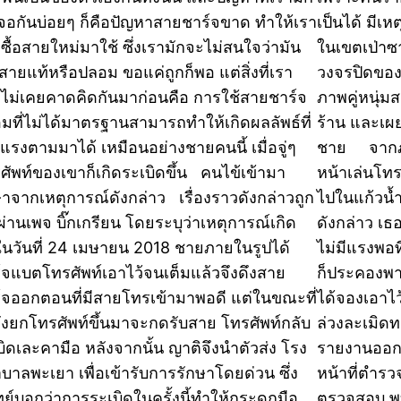
จอกันบ่อยๆ ก็คือปัญหาสายชาร์จขาด ทำให้เรา
เป็นได้ มีเหต
งซื้อสายใหม่มาใช้ ซึ่งเรามักจะไม่สนใจว่ามัน
ในเขตเป่าซา
นสายแท้หรือปลอม ขอแค่ถูกก็พอ แต่สิ่งที่เรา
วงจรปิดของร
ไม่เคยคาดคิดกันมาก่อนคือ การใช้สายชาร์จ
ภาพคู่หนุ่ม
มที่ไม่ได้มาตรฐานสามารถทำให้เกิดผลลัพธ์ที่
ร้าน และเผ
ยแรงตามมาได้ เหมือนอย่างชายคนนี้ เมื่อจู่ๆ
ชาย จากภา
ศัพท์ของเขาก็เกิดระเบิดขึ้น คนไข้เข้ามา
หน้าเล่นโท
ษาจากเหตุการณ์ดังกล่าว เรื่องราวดังกล่าวถูก
ไปในแก้วน้ำ
าผ่านเพจ บิ๊กเกรียน โดยระบุว่าเหตุการณ์เกิด
ดังกล่าว เธ
นในวันที่ 24 เมษายน 2018 ชายภายในรูปได้
ไม่มีแรงพอท
์จแบตโทรศัพท์เอาไว้จนเต็มแล้วจึงดึงสาย
ก็ประคองพา
์จออกตอนที่มีสายโทรเข้ามาพอดี แต่ในขณะที่
ได้จองเอาไว
ังยกโทรศัพท์ขึ้นมาจะกดรับสาย โทรศัพท์กลับ
ล่วงละเมิด
บิดเละคามือ หลังจากนั้น ญาติจึงนำตัวส่ง โรง
รายงานออกมา
บาลพะเยา เพื่อเข้ารับการรักษาโดยด่วน ซึ่ง
หน้าที่ตำรว
ย์บอกว่าการระเบิดในครั้งนี้ทำให้กระดูกมือ
ตรวจสอบ พบว