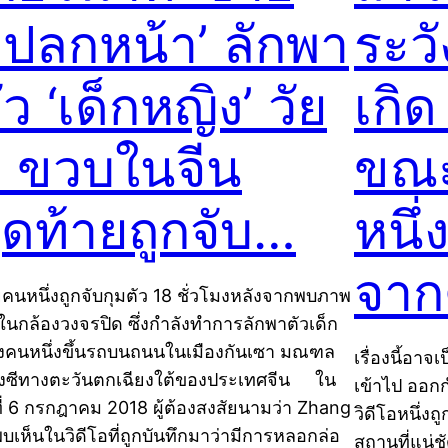
ปลกหน้า’ ลักพา
ระวั
ัว ‘เด็กหญิง’ วัย
เกิด
 ขวบในจีน
ขณะ
ุดท้ายถูกจับ…
หนึ่
จาก
คนหนึ่งถูกจับกุมตัว 18 ชั่วโมงหลังจากพบภาพ
ในกล้องวงจรปิด ซึ่งกำลังทำการลักพาตัวเด็ก
งคนหนึ่งขึ้นรถบนถนนในเมืองกันเซา มณฑล
เรื่องนี้อา
ยงซีทางตะวันตกเฉียงใต้ของประเทศจีน ใน
เข้าไป ออกก
ที่ 6 กรกฎาคม 2018 ผู้ต้องสงสัยนามว่า Zhang
วิดีโอหนึ่
พบเห็นในวิดีโอที่ถูกบันทึกมาว่ามีการหลอกล่อ
สถานที่แน่ช