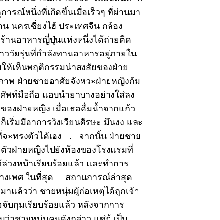
ุการณ์หนึ่งที่เกิดขึ้นเมื่อเร็วๆ ที่ผ่านมา
น นครเซี่ยงไฮ้ ประเทศจีน กล้อง
้านอาหารญี่ปุ่นแห่งหนึ่งได้ถ่ายติด
สาววัยรุ่นที่กำลังทานอาหารอยู่ภายใน
ยให้เห็นพฤติกรรมน่าสงสัยของฝ่าย
พ ฝ่ายชายอาศัยจังหวะฝ่ายหญิงก้ม
รศัพท์มือถือ แอบนำยาบางอย่างใส่ลง
ของฝ่ายหญิง เมื่อเธอดื่มน้ำจากแก้ว
อก็เริ่มมีอาการวิงเวียนศีรษะ มึนงง และ
ี่จะทรงตัวได้เอง . จากนั้น ฝ่ายชาย
ตัวฝ่ายหญิงไปยังห้องของโรงแรมที่
้ล่วงหน้าเรียบร้อยแล้ว และทำการ
ทางเพศ ในที่สุด สถานการณ์ล่าสุด
แล้วว่า ชายหนุ่มผู้ก่อเหตุได้ถูกเจ้า
จจับกุมเรียบร้อยแล้ว หลังจากการ
่าชายหนุ่มคนดังกล่าว แซ่กู้ เป็น