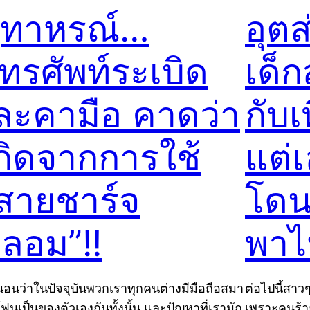
ุทาหรณ์…
อุตส
ทรศัพท์ระเบิด
เด็
ละคามือ คาดว่า
กับเ
กิดจากการใช้
แต่เ
สายชาร์จ
โด
ลอม”!!
พาไ
นอนว่าในปัจจุบันพวกเราทุกคนต่างมีมือถือสมา
ต่อไปนี้สาว
โฟนเป็นของตัวเองกันทั้งนั้น และปัญหาที่เรามัก
เพราะคนร้า