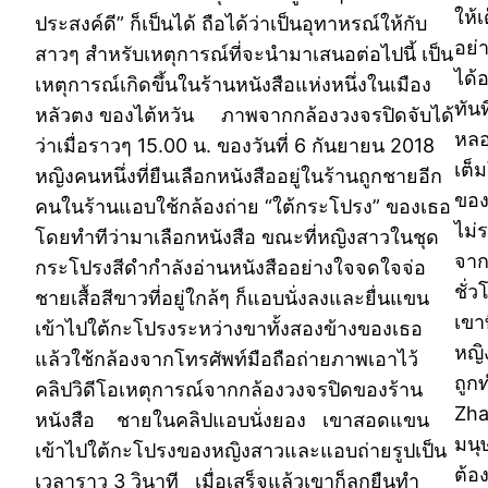
ให้
ประสงค์ดี” ก็เป็นได้ ถือได้ว่าเป็นอุทาหรณ์ให้กับ
อย่
สาวๆ สำหรับเหตุการณ์ที่จะนำมาเสนอต่อไปนี้ เป็น
ได้
เหตุการณ์เกิดขึ้นในร้านหนังสือแห่งหนึ่งในเมือง
ทัน
หลัวตง ของไต้หวัน ภาพจากกล้องวงจรปิดจับได้
หลอ
ว่าเมื่อราวๆ 15.00 น. ของวันที่ 6 กันยายน 2018
เต็
หญิงคนหนึ่งที่ยืนเลือกหนังสืออยู่ในร้านถูกชายอีก
ของ
คนในร้านแอบใช้กล้องถ่าย “ใต้กระโปรง” ของเธอ
ไม่
โดยทำทีว่ามาเลือกหนังสือ ขณะที่หญิงสาวในชุด
จาก
กระโปรงสีดำกำลังอ่านหนังสืออย่างใจจดใจจ่อ
ชั่
ชายเสื้อสีขาวที่อยู่ใกล้ๆ ก็แอบนั่งลงและยื่นแขน
เขา
เข้าไปใต้กะโปรงระหว่างขาทั้งสองข้างของเธอ
หญิ
แล้วใช้กล้องจากโทรศัพท์มือถือถ่ายภาพเอาไว้
ถูก
คลิปวิดีโอเหตุการณ์จากกล้องวงจรปิดของร้าน
Zha
หนังสือ ชายในคลิปแอบนั่งยอง เขาสอดแขน
มนุ
เข้าไปใต้กะโปรงของหญิงสาวและแอบถ่ายรูปเป็น
ต้อง
เวลาราว 3 วินาที เมื่อเสร็จแล้วเขาก็ลุกยืนทำ