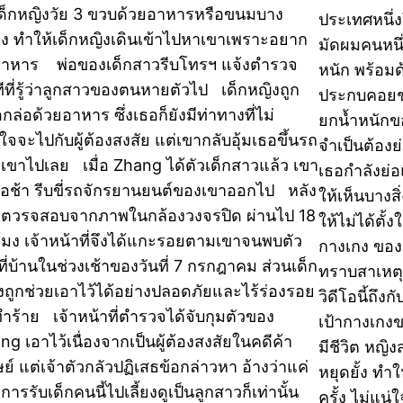
เด็กหญิงวัย 3 ขวบด้วยอาหารหรือขนมบาง
ประเทศหนึ่ง
าง ทำให้เด็กหญิงเดินเข้าไปหาเขาเพราะอยาก
มัดผมคนหนึ่
อาหาร พ่อของเด็กสาวรีบโทรฯ แจ้งตำรวจ
หนัก พร้อมด้
ทีที่รู้ว่าลูกสาวของตนหายตัวไป เด็กหญิงถูก
ประกบคอยช่
กล่อด้วยอาหาร ซึ่งเธอก็ยังมีท่าทางที่ไม่
ยกน้ำหนักขอ
มใจจะไปกับผู้ต้องสงสัย แต่เขากลับอุ้มเธอขึ้นรถ
จำเป็นต้องย
เขาไปเลย เมื่อ Zhang ได้ตัวเด็กสาวแล้ว เขา
เธอกำลังย่อ
รอช้า รีบขี่รถจักรยานยนต์ของเขาออกไป หลัง
ให้เห็นบางสิ
ตวรจสอบจากภาพในกล้องวงจรปิด ผ่านไป 18
ให้ไม่ได้ตั้
วโมง เจ้าหน้าที่จึงได้แกะรอยตามเขาจนพบตัว
กางเกง ของเ
ที่บ้านในช่วงเช้าของวันที่ 7 กรกฎาคม ส่วนเด็ก
ทราบสาเหตุ 
งถูกช่วยเอาไว้ได้อย่างปลอดภัยและไร้ร่องรอย
วิดีโอนี้ถึ
ทำร้าย เจ้าหน้าที่ตำรวจได้จับกุมตัวของ
เป้ากางเกงข
ng เอาไว้เนื่องจากเป็นผู้ต้องสงสัยในคดีค้า
มีชีวิต หญิ
ษย์ แต่เจ้าตัวกลัวปฏิเสธข้อกล่าวหา อ้างว่าแค่
หยุดยั้ง ทำ
การรับเด็กคนนี้ไปเลี้ยงดูเป็นลูกสาวก็เท่านั้น
ครั้ง ไม่แน่