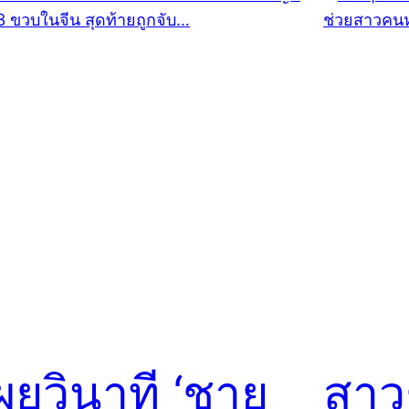
ผยวินาที ‘ชาย
สาว