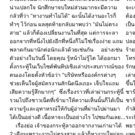
น่าแปลกใจ นักศึกษาจบใหม่ส่วนมากจะมีความ
จะเ
กลัวที่ว่า “หางานทำไม่ได้” ฉะนั้นได้งานอะไรก็
ต้อ
ทำๆ ไว้ก่อน ผลสุดท้ายกลับมาพบว่า “มันไม่ตรง
เป็
สาย” แล้วก็ต้องเปลี่ยนงานในที่สุด แต่การจะลา
อาจ
ออกจากที่หนึ่งไปยังอีกที่หนึ่งก็ไม่ใช่เรื่องง่าย แถม
ปลอ
พลาดกันมานักต่อนักแล้วด้วยเช่นกัน อย่างเช่น
ร้า
ตัวอย่างในวันนี้ โดยคุณ รู้หน้าไม่รู้ไต ได้ออกมา
โทร
ตั้งกระทู้ในเว็บไซต์พันทิปเชิงเล่าประสบการณ์ของ
รัก
ตนเองโดยตั้งหัวข้อว่า “บริษัทหรือองค์กรต่างๆ
เล่
ช่วยเห็นใจผู้สมัครงานสักนิดนึงเถอะ เจ็บใจแถม
ขึ้
เสียความรู้สึกมากๆ” ซึ่งเรื่องราวที่เล่าผ่านกระทู้นี้
ชาร
รวมไปถึงชาวเน็ตที่เข้ามาให้ความเห็นนั้นก็ได้เป็น
ชาร
ความรู้และอุทาหรณ์ให้กับผู้อ่านที่ผ่านไปผ่านมา
กำล
ได้เป็นอย่างดี เนื้อหาจะเป็นอย่างไร ไปชมกันเลย…
ระเ
เรื่องย่อ เจ้าของกระทู้ลาออกจากงานเก่ามาได้
พยา
2 เดือนเพราะงานไม่ตรงสาย แล้วก็หางานใหม่จน
แพท