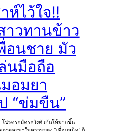
่าห์ไว้ใจ!!
กสาวทานข้าว
พื่อนชาย มัว
ล่นมือถือ
นมอมยา
ป “ข่มขืน”
ๆ โปรดระมัดระวังตัวกันให้มากขึ้น
ยอาจจะมาในคราบของ “เพื่อนสนิท” ก็