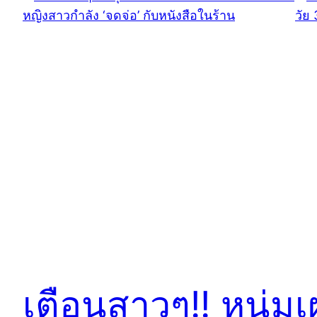
เตือนสาวๆ!! หนุ่ม
เ