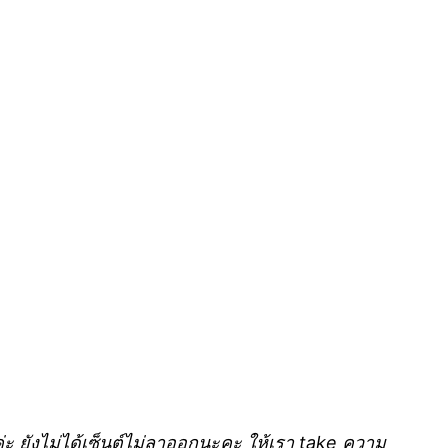
ค่ะ ยังไม่ได้เซ็นต์ไม่ลาออกนะคะ ให้เรา take ความ