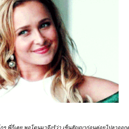
็กๆ พี่ก็เคย พอโดนมาจึงรู้ว่า เซ็นสัญญาก่อนค่อยไปลาออก