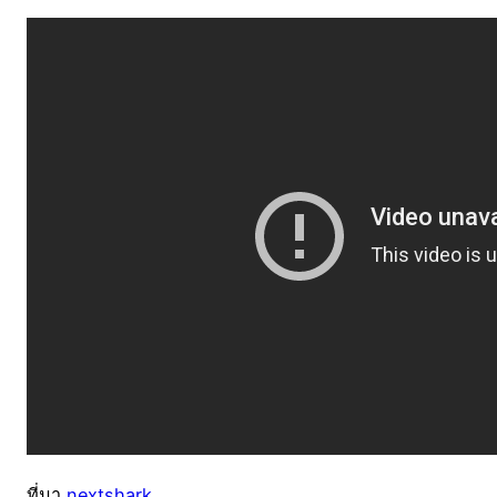
ที่มา
nextshark