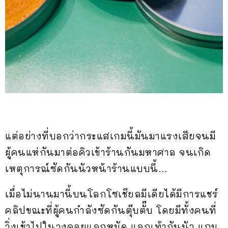
แต่อย่างที่บอกว่ากระแสเกมนี้มันมาแรงเสียจนมี
ผู้คนแห่กันมาต่อคิวเข้าร้านกันมหาศาล จนเกิด
เหตุการณ์ซัดกันนัวหน้าร้านแบบนี้…
เมื่อไม่นานมานี้บนโลกโซเชียลมีเดียได้มีการแชร์
คลิปขณะที่ผู้คนกำลังซัดกันตุ๊บตั๊บ โดยมีทั้งคนที่
วิ่งเข้าไปในวงคอยแลกหมัด แลกเท้ากันนัว แถม