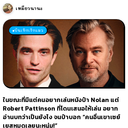
เหมียวนานะ
บันเทิงเริงแมว
ในขณะที่มีแต่คนอยากเล่นหนังป๋า Nolan แต่
Robert Pattinson ที่โดนเสนอให้เล่น อยาก
อ่านบทว่าเป็นยังไง จนป๋าบอก “คนอื่นเขาเซย์
เยสหมดเลยนะหนุ่ม!”