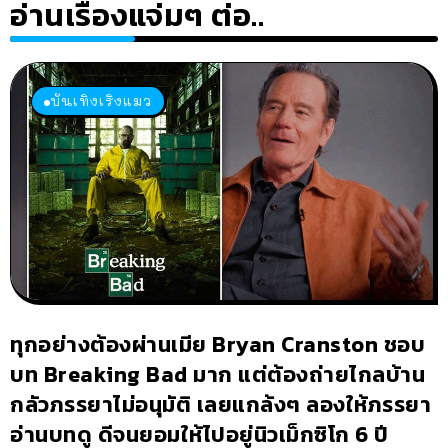
อ่านเรื่องแจ่มๆ ต่อ..
บันเทิงเริงแมว
ทุกอย่างต้องผ่านเมีย Bryan Cranston ชอบ
บท Breaking Bad มาก แต่ต้องถ่ายไกลบ้าน
กลัวภรรยาไม่อนุมัติ เลยแกล้งๆ ลองให้ภรรยา
อ่านบทดู ดีจนยอมให้ไปอยู่นิวเม็กซิโก 6 ปี