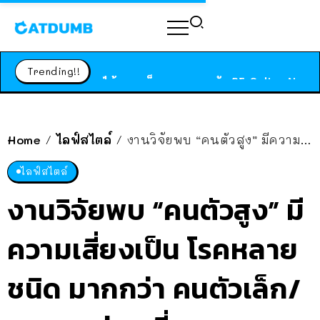
ร้านอาหารในนิวยอร์กประกาศปิดตัวลง หลังอยู่มานานกว่า 45 ปี ติดป้ายขอบคุณลูกค้าทุกคน แถมสูตรทำไวท์ซอสให้แบบจัดเต็ม
สาวญี่ปุ่นโดนแมวตัวเองกัด ไม่ได้ไปหาหมอตั้งแต่เนิ่นๆ สุดท้ายขาบวม กลายเป็นโรคเนื้อเน่า เตือนทาสแมวทั้งหลายให้ระวัง
Trending!!
ได้เวลาเด็กหนวดรวมตัว RF Online Next เปิดให้เล่นแล้ว เกม Sci-Fi MMORPG ระดับตำนาน เล่นได้ทั้งมือถือและ PC
ร้านอาหารในนิวยอร์กประกาศปิดตัวลง หลังอยู่มานานกว่า 45 ปี ติดป้ายขอบคุณลูกค้าทุกคน แถมสูตรทำไวท์ซอสให้แบบจัดเต็ม
สาวญี่ปุ่นโดนแมวตัวเองกัด ไม่ได้ไปหาหมอตั้งแต่เนิ่นๆ สุดท้ายขาบวม กลายเป็นโรคเนื้อเน่า เตือนทาสแมวทั้งหลายให้ระวัง
Home
ไลฟ์สไตล์
งานวิจัยพบ “คนตัวสูง” มีความเสี่ยงเป็น โรคหลายชนิด มากกว่า คนตัวเล็ก/สูงตามค่าเฉลี่ย
/
/
ไลฟ์สไตล์
งานวิจัยพบ “คนตัวสูง” มี
ความเสี่ยงเป็น โรคหลาย
ชนิด มากกว่า คนตัวเล็ก/