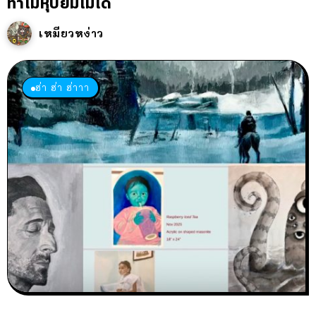
ทำไมหุบยิ้มไม่ได้
เหมียวหง่าว
ฮ่า ฮ่า ฮ่าาา