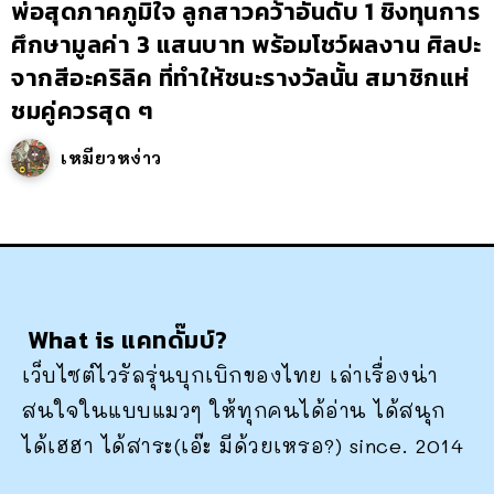
พ่อสุดภาคภูมิใจ ลูกสาวคว้าอันดับ 1 ชิงทุนการ
ศึกษามูลค่า 3 แสนบาท พร้อมโชว์ผลงาน ศิลปะ
จากสีอะคริลิค ที่ทำให้ชนะรางวัลนั้น สมาชิกแห่
ชมคู่ควรสุด ๆ
เหมียวหง่าว
What is แคทดั๊มบ์?
เว็บไซต์ไวรัลรุ่นบุกเบิกของไทย เล่าเรื่องน่า
สนใจในแบบแมวๆ ให้ทุกคนได้อ่าน ได้สนุก
ได้เฮฮา ได้สาระ(เอ๊ะ มีด้วยเหรอ?) since. 2014