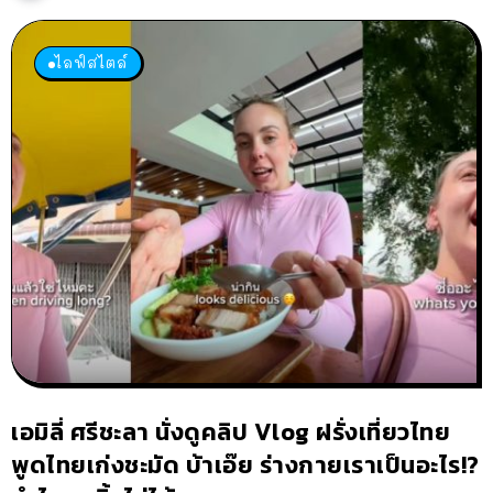
ไลฟ์สไตล์
เอมิลี่ ศรีชะลา นั่งดูคลิป Vlog ฝรั่งเที่ยวไทย
พูดไทยเก่งชะมัด บ้าเอ๊ย ร่างกายเราเป็นอะไร!?