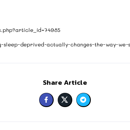
.php?article_id=74985
-sleep-deprived-actually-changes-the-way-we-
Share Article