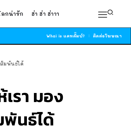
์โลกน่ารัก
ฮ่า ฮ่า ฮ่าาา
Whai is แคทดั๊มบ์?
ติดต่อโฆษณา
มพันธ์ได้
้เรา มอง
พันธ์ได้