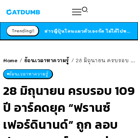
ร้านอาหารในนิวยอร์กประกาศปิดตัวลง หลังอยู่มานานกว่า 45 ปี ติดป้ายขอบคุณลูกค้าทุกคน แถมสูตรทำไวท์ซอสให้แบบจัดเต็ม
สาวญี่ปุ่นโดนแมวตัวเองกัด ไม่ได้ไปหาหมอตั้งแต่เนิ่นๆ สุดท้ายขาบวม กลายเป็นโรคเนื้อเน่า เตือนทาสแมวทั้งหลายให้ระวัง
Trending!!
ได้เวลาเด็กหนวดรวมตัว RF Online Next เปิดให้เล่นแล้ว เกม Sci-Fi MMORPG ระดับตำนาน เล่นได้ทั้งมือถือและ PC
ร้านอาหารในนิวยอร์กประกาศปิดตัวลง หลังอยู่มานานกว่า 45 ปี ติดป้ายขอบคุณลูกค้าทุกคน แถมสูตรทำไวท์ซอสให้แบบจัดเต็ม
สาวญี่ปุ่นโดนแมวตัวเองกัด ไม่ได้ไปหาหมอตั้งแต่เนิ่นๆ สุดท้ายขาบวม กลายเป็นโรคเนื้อเน่า เตือนทาสแมวทั้งหลายให้ระวัง
Home
ย้อนเวลาหาความรู้
28 มิถุนายน ครบรอบ 109 ปี อาร์คดยุค “ฟรานซ์ เฟอร์ดินานด์” ถูก ลอบปลงพระชนม์ ชนวนสู่สงครามโลก
/
/
ย้อนเวลาหาความรู้
28 มิถุนายน ครบรอบ 109
ปี อาร์คดยุค “ฟรานซ์
เฟอร์ดินานด์” ถูก ลอบ