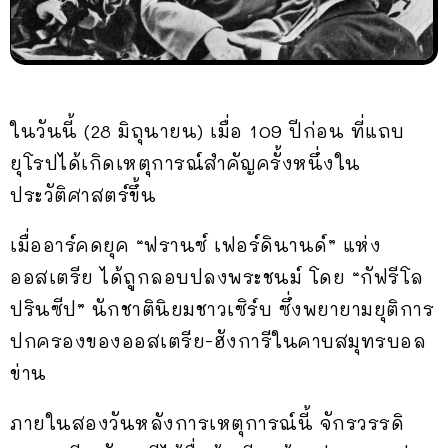
ในวันนี้ (28 มิถุนายน) เมื่อ 109 ปีก่อน ที่แถบ
ยุโรปได้เกิดเหตุการณ์สำคัญครั้งหนึ่งใน
ประวัติศาสตร์ขึ้น
เมื่ออาร์คดยุค “ฟรานซ์ เฟอร์ดินานด์” แห่ง
ออสเตรีย ได้ถูกลอบปลงพระชนม์ โดย “กัฟรีโล
ปรินซีป” นักชาตินิยมชาวเซิร์บ ซึ่งพยายามยุติการ
ปกครองของออสเตรีย-ฮังการีในคาบสมุทรบอล
ข่าน
ภายในสองวันหลังการเหตุการณ์นี้ จักรวรรดิ