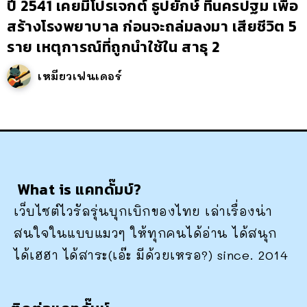
ปี 2541 เคยมีโปรเจกต์ ธูปยักษ์ ที่นครปฐม เพื่อ
สร้างโรงพยาบาล ก่อนจะถล่มลงมา เสียชีวิต 5
ราย เหตุการณ์ที่ถูกนำใช้ใน สาธุ 2
เหมียวเฟนเดอร์
What is แคทดั๊มบ์?
เว็บไซต์ไวรัลรุ่นบุกเบิกของไทย เล่าเรื่องน่า
สนใจในแบบแมวๆ ให้ทุกคนได้อ่าน ได้สนุก
ได้เฮฮา ได้สาระ(เอ๊ะ มีด้วยเหรอ?) since. 2014