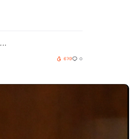
..
679
0