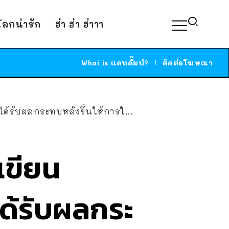
์โลกน่ารัก
ฮ่า ฮ่า ฮ่าาา
Whai is แคทดั๊มบ์?
ติดต่อโฆษณา
รับผลกระทบหลังขึ้นให้การในคดี
เขียน
ด้รับผลกระ