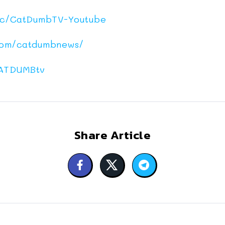
c/CatDumbTV-Youtube
com/catdumbnews/
ATDUMBtv
Share Article