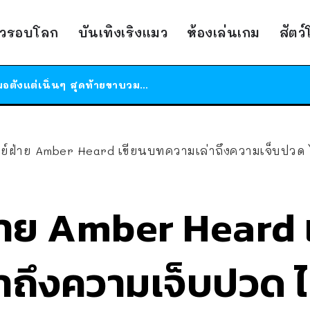
ร้านอาหารในนิวยอร์กประกาศปิดตัวลง หลังอยู่มานานกว่า 45 ปี ติดป้ายขอบคุณลูกค้าทุกคน แถมสูตรทำไวท์ซอสให้แบบจัดเต็ม
าวรอบโลก
บันเทิงเริงแมว
ห้องเล่นเกม
สัตว
สาวญี่ปุ่นโดนแมวตัวเองกัด ไม่ได้ไปหาหมอตั้งแต่เนิ่นๆ สุดท้ายขาบวม กลายเป็นโรคเนื้อเน่า เตือนทาสแมวทั้งหลายให้ระวัง
ได้เวลาเด็กหนวดรวมตัว RF Online Next เปิดให้เล่นแล้ว เกม Sci-Fi MMORPG ระดับตำนาน เล่นได้ทั้งมือถือและ PC
ร้านอาหารในนิวยอร์กประกาศปิดตัวลง หลังอยู่มานานกว่า 45 ปี ติดป้ายขอบคุณลูกค้าทุกคน แถมสูตรทำไวท์ซอสให้แบบจัดเต็ม
สาวญี่ปุ่นโดนแมวตัวเองกัด ไม่ได้ไปหาหมอตั้งแต่เนิ่นๆ สุดท้ายขาบวม กลายเป็นโรคเนื้อเน่า เตือนทาสแมวทั้งหลายให้ระวัง
ย์ฝ่าย Amber Heard เขียนบทความเล่าถึงความเจ็บปวด ได้
่าย Amber Heard 
าถึงความเจ็บปวด ไ