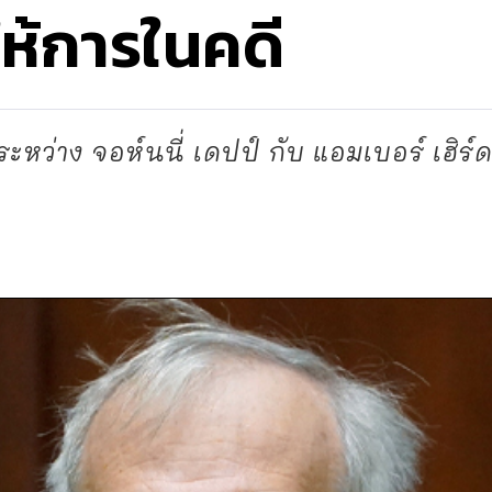
ให้การในคดี
ว่าง จอห์นนี่ เดปป์ กับ แอมเบอร์ เฮิร์ด.