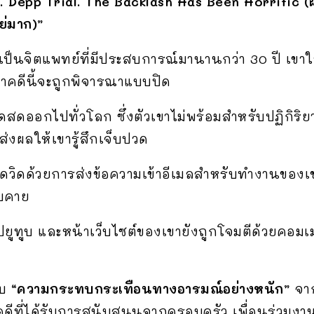
. Depp Trial. The Backlash Has Been Horrific (ผม
ย่มาก)”
ป็นจิตแพทย์ที่มีประสบการณ์มานานกว่า 30 ปี เขาใ
าคดีนี้จะถูกพิจารณาแบบปิด
ทอดสดออกไปทั่วโลก ซึ่งตัวเขาไม่พร้อมสำหรับปฏิกิ
ส่งผลให้เขารู้สึกเจ็บปวด
ดวิดด้วยการส่งข้อความเข้าอีเมลสำหรับทำงานของเขา
บคาย
ยูทูบ และหน้าเว็บไซต์ของเขายังถูกโจมตีด้วยคอม
ับ
“ความกระทบกระเทือนทางอารมณ์อย่างหนัก”
จาก
ดีที่ได้รับการสนับสนุนจากครอบครัว เพื่อนร่วมงาน 