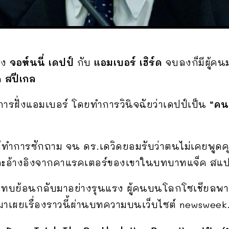
าง
จอห์นนี่ เดปป์
กับ
แอมเบอร์ เฮิร์ด
จบลงก็มีผู้คน
ด สปีเกล
้การฝั่งแอมเบอร์ โดยทำการวินิจฉัยว่าเดปป์เป็น
“คน
ด้ทำการซักถาม จน ดร.เดวิดยอมรับว่าตนไม่เคยพูดค
ละอ้างอิงจากคาแรคเตอร์ของเขาในบทบาทแจ็ค สแป
ระทบย้อนกลับมาอย่างรุนแรง ผู้คนบนโลกโซเชียลพ
กมาเผยเรื่องราวนี้ผ่านบทความบนเว็บไซต์ newsweek