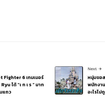
Next
t Fighter 6 เกมเมอร์
หนุ่มขอ
 Ryu ได้ “เ ก เ ร ” มาก
พนักงาน
ป็นแถว
อะไรไม่ถ