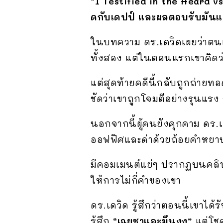
“I Testified in the Heard vs
ดกับเดปป์ และผลตอบรับมันแ
ในบทความ ดร.เดวิดเผยว่าตนเ
ทั้งสอง แต่ในตอนแรกเขาคิดว่
แต่สุดท้ายคดีนี้กลับถูกถ่าย
ชัดว่าเขาถูกโจมตีอย่างรุนแรง 
นอกจากนี้ผู้คนยังคุกคาม ดร.เ
ออฟฟิศและด่าด้วยถ้อยคำหยา
มีคอมเมนต์แย่ๆ ปรากฏบนคลิป
ให้การไม่กี่คำของเขา
ดร.เดวิด รู้สึกว่าตอนนี้เขาได้ร
รู้สึก
“เฉยชาและมึนงง”
แต่โชค