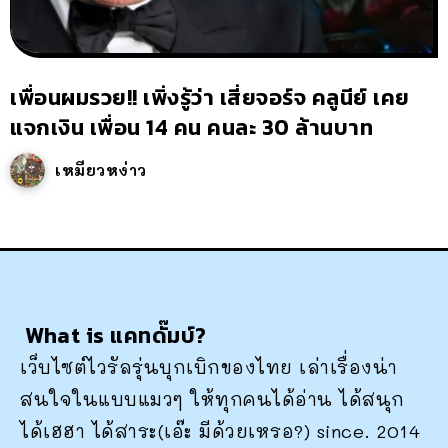
เพื่อนผมรวย!! เพิ่งรู้ว่า เสี่ยจอร์จ คลูนีย์ เคย
แจกเงิน เพื่อน 14 คน คนละ 30 ล้านบาท
เหมียวหง่าว
What is แคทดั๊มบ์?
เว็บไซต์ไวรัลรุ่นบุกเบิกของไทย เล่าเรื่องน่า
สนใจในแบบแมวๆ ให้ทุกคนได้อ่าน ได้สนุก
ได้เฮฮา ได้สาระ(เอ๊ะ มีด้วยเหรอ?) since. 2014