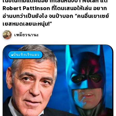
ในขณะที่มีแต่คนอยากเล่นหนังป๋า Nolan แต่
Robert Pattinson ที่โดนเสนอให้เล่น อยาก
อ่านบทว่าเป็นยังไง จนป๋าบอก “คนอื่นเขาเซย์
เยสหมดเลยนะหนุ่ม!”
เหมียวนานะ
บันเทิงเริงแมว