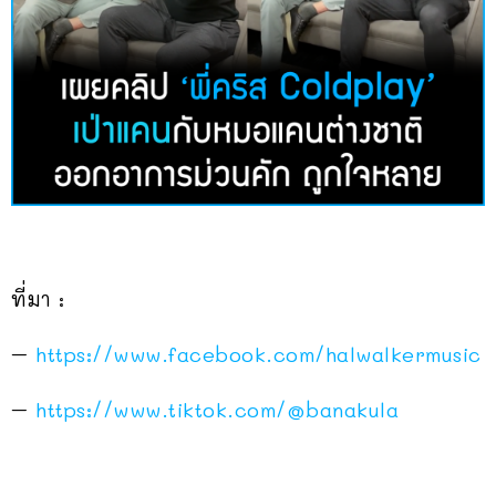
ที่มา :
–
https://www.facebook.com/halwalkermusic
–
https://www.tiktok.com/@banakula