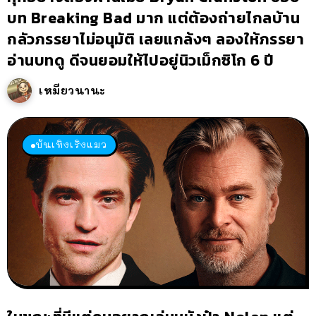
บท Breaking Bad มาก แต่ต้องถ่ายไกลบ้าน
กลัวภรรยาไม่อนุมัติ เลยแกล้งๆ ลองให้ภรรยา
อ่านบทดู ดีจนยอมให้ไปอยู่นิวเม็กซิโก 6 ปี
เหมียวนานะ
บันเทิงเริงแมว