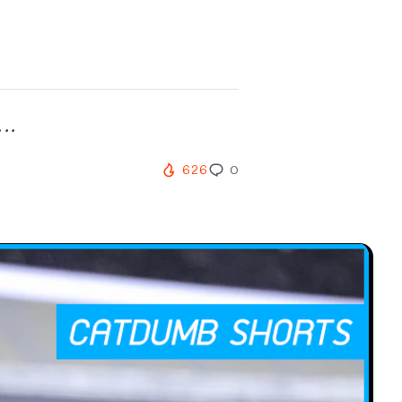
..
626
0