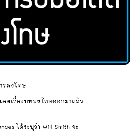
บการลงโทษ
อัปเดตเรื่องบทลงโทษออกมาแล้ว
ces ได้ระบุว่า Will Smith จะ