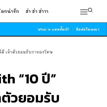
์โลกน่ารัก
ฮ่า ฮ่า ฮ่าาา
Whai is แคทดั๊มบ์?
ติดต่อโฆษณา
ด้ดี เจ้าตัวยอมรับการลงโทษ
h “10 ปี”
้าตัวยอมรับ