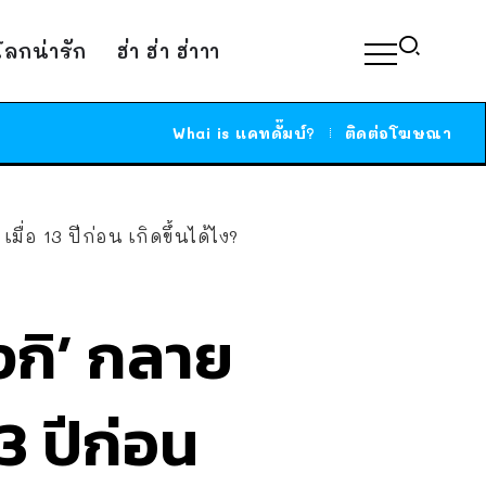
์โลกน่ารัก
ฮ่า ฮ่า ฮ่าาา
Whai is แคทดั๊มบ์?
ติดต่อโฆษณา
ื่อ 13 ปีก่อน เกิดขึ้นได้ไง?
งกิ’ กลาย
3 ปีก่อน