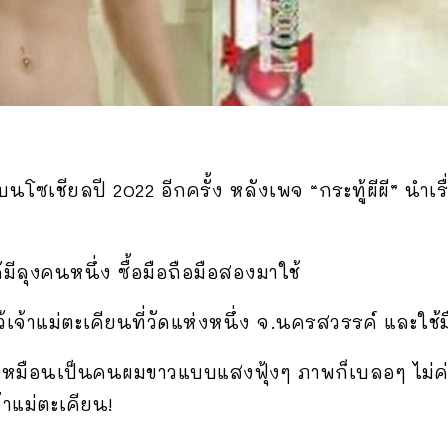
บนโซเชียลปี 2022 อีกครั้ง หลังเพจ “กระทู้ผีผี” นำเ
ได้มีลุงคนหนึ่ง ซื้อมือถือมือสองมาใช้
จ้าแม่ตะเคียนที่วัดแห่งหนึ่ง จ.นครสวรรค์ และใช้ม
เหมือนเป็นคนผมขาวแบบแสงฟุ้งๆ ภาพก็เบลอๆ ไม่ค่อยช
้าแม่ตะเคียน!