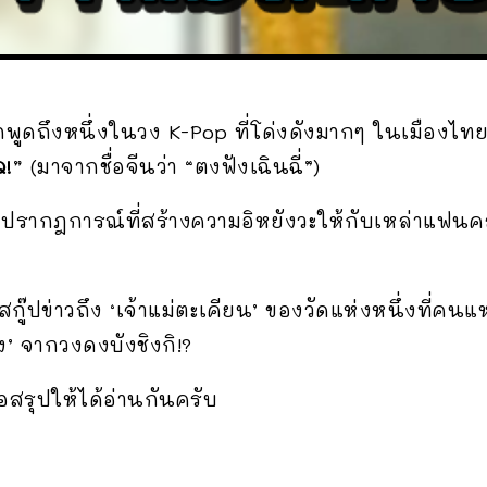
พูดถึงหนึ่งในวง K-Pop ที่โด่งดังมากๆ ในเมืองไทย
!”
(มาจากชื่อจีนว่า “ตงฟังเฉินฉี่”)
 ได้มีปรากฎการณ์ที่สร้างความอิหยังวะให้กับเหล่าแ
กู๊ปข่าวถึง ‘เจ้าแม่ตะเคียน’ ของวัดแห่งหนึ่งที่คนแ
ง’ จากวงดงบังชิงกิ!?
ขอสรุปให้ได้อ่านกันครับ