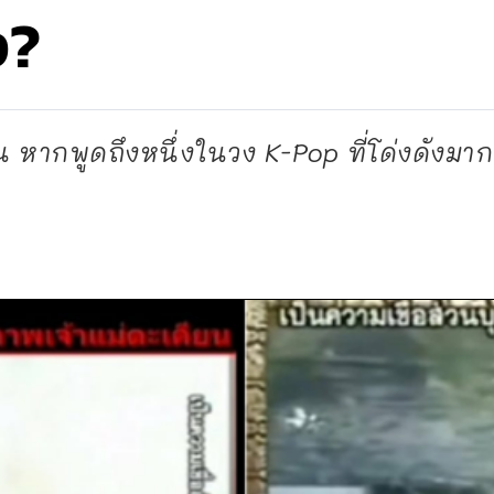
ง?
น หากพูดถึงหนึ่งในวง K-Pop ที่โด่งดังมาก