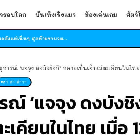
ร้านอาหารในนิวยอร์กประกาศปิดตัวลง หลังอยู่มานานกว่า 45 ปี ติดป้ายขอบคุณลูกค้าทุกคน แถมสูตรทำไวท์ซอสให้แบบจัดเต็ม
าวรอบโลก
บันเทิงเริงแมว
ห้องเล่นเกม
สัตว
สาวญี่ปุ่นโดนแมวตัวเองกัด ไม่ได้ไปหาหมอตั้งแต่เนิ่นๆ สุดท้ายขาบวม กลายเป็นโรคเนื้อเน่า เตือนทาสแมวทั้งหลายให้ระวัง
ได้เวลาเด็กหนวดรวมตัว RF Online Next เปิดให้เล่นแล้ว เกม Sci-Fi MMORPG ระดับตำนาน เล่นได้ทั้งมือถือและ PC
ร้านอาหารในนิวยอร์กประกาศปิดตัวลง หลังอยู่มานานกว่า 45 ปี ติดป้ายขอบคุณลูกค้าทุกคน แถมสูตรทำไวท์ซอสให้แบบจัดเต็ม
สาวญี่ปุ่นโดนแมวตัวเองกัด ไม่ได้ไปหาหมอตั้งแต่เนิ่นๆ สุดท้ายขาบวม กลายเป็นโรคเนื้อเน่า เตือนทาสแมวทั้งหลายให้ระวัง
ุการณ์ ‘แจจุง ดงบังชิงกิ’ กลายเป็นเจ้าแม่ตะเคียนในไทย เม
ฮ่า ฮ่า ฮ่าาา
รณ์ ‘แจจุง ดงบังชิ
ตะเคียนในไทย เมื่อ 1