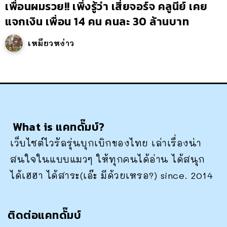
เพื่อนผมรวย!! เพิ่งรู้ว่า เสี่ยจอร์จ คลูนีย์ เคย
แจกเงิน เพื่อน 14 คน คนละ 30 ล้านบาท
เหมียวหง่าว
What is แคทดั๊มบ์?
เว็บไซต์ไวรัลรุ่นบุกเบิกของไทย เล่าเรื่องน่า
สนใจในแบบแมวๆ ให้ทุกคนได้อ่าน ได้สนุก
ได้เฮฮา ได้สาระ(เอ๊ะ มีด้วยเหรอ?) since. 2014
ติดต่อแคทดั๊มบ์