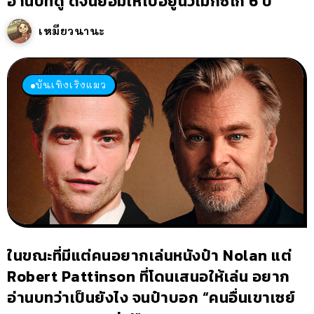
อ่านบทดู ดีจนยอมให้ไปอยู่นิวเม็กซิโก 6 ปี
เหมียวนานะ
บันเทิงเริงแมว
ในขณะที่มีแต่คนอยากเล่นหนังป๋า Nolan แต่
Robert Pattinson ที่โดนเสนอให้เล่น อยาก
อ่านบทว่าเป็นยังไง จนป๋าบอก “คนอื่นเขาเซย์