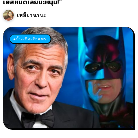
เยสหมดเลยนะหนุ่ม!”
เหมียวนานะ
บันเทิงเริงแมว