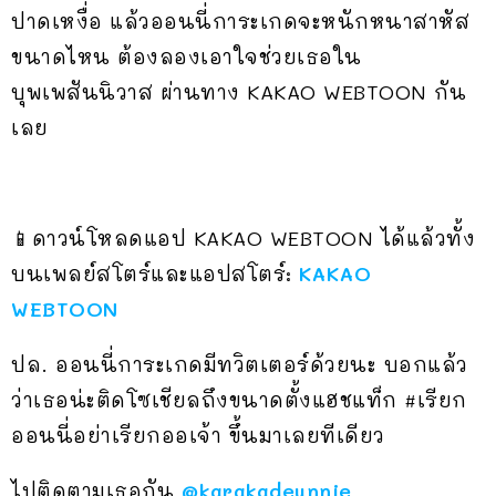
ปาดเหงื่อ แล้วออนนี่การะเกดจะหนักหนาสาหัส
ขนาดไหน ต้องลองเอาใจช่วยเธอใน
บุพเพสันนิวาส ผ่านทาง KAKAO WEBTOON กัน
เลย
📱ดาวน์โหลดแอป KAKAO WEBTOON ได้แล้วทั้ง
บนเพลย์สโตร์และแอปสโตร์:
KAKAO
WEBTOON
ปล. ออนนี่การะเกดมีทวิตเตอร์ด้วยนะ บอกแล้ว
ว่าเธอน่ะติดโซเชียลถึงขนาดตั้งแฮชแท็ก #เรียก
ออนนี่อย่าเรียกออเจ้า ขึ้นมาเลยทีเดียว
ไปติดตามเธอกัน
@karakadeunnie