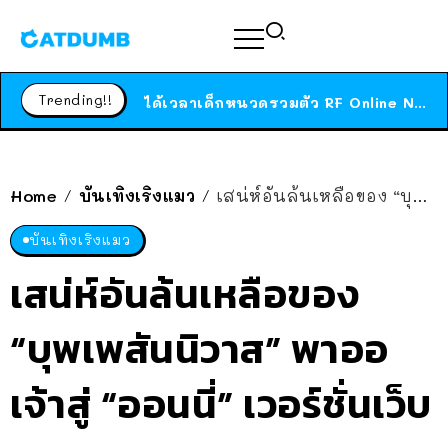
ร้านอาหารในนิวยอร์กประกาศปิดตัวลง หลังอยู่มานานกว่า 45 ปี ติดป้ายขอบคุณลูกค้าทุกคน แถมสูตรทำไวท์ซอสให้แบบจัดเต็ม
สาวญี่ปุ่นโดนแมวตัวเองกัด ไม่ได้ไปหาหมอตั้งแต่เนิ่นๆ สุดท้ายขาบวม กลายเป็นโรคเนื้อเน่า เตือนทาสแมวทั้งหลายให้ระวัง
Trending!!
ได้เวลาเด็กหนวดรวมตัว RF Online Next เปิดให้เล่นแล้ว เกม Sci-Fi MMORPG ระดับตำนาน เล่นได้ทั้งมือถือและ PC
ร้านอาหารในนิวยอร์กประกาศปิดตัวลง หลังอยู่มานานกว่า 45 ปี ติดป้ายขอบคุณลูกค้าทุกคน แถมสูตรทำไวท์ซอสให้แบบจัดเต็ม
สาวญี่ปุ่นโดนแมวตัวเองกัด ไม่ได้ไปหาหมอตั้งแต่เนิ่นๆ สุดท้ายขาบวม กลายเป็นโรคเนื้อเน่า เตือนทาสแมวทั้งหลายให้ระวัง
Home
บันเทิงเริงแมว
เสน่ห์อันล้นเหลือของ “บุพเพสันนิวาส” พาออเจ้าสู่ “ออนนี่” เวอร์ชั่นเว็บตูน
/
/
บันเทิงเริงแมว
เสน่ห์อันล้นเหลือของ
“บุพเพสันนิวาส” พาออ
เจ้าสู่ “ออนนี่” เวอร์ชั่นเว็บ