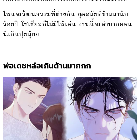
ไหนจะวัฒนธรรมที่ต่างกัน ยุคสมัยที่ข้ามมานับ
ร้อยปี โซเชียลก็ไม่มีให้เล่น งานนี้จะลำบากออน
นี่เกินปุยมุ้ยย
พ่อเดชหล่อเกินต้านมากกก