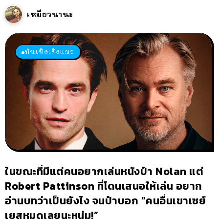
เหมียวนานะ
บันเทิงเริงแมว
ในขณะที่มีแต่คนอยากเล่นหนังป๋า Nolan แต่
Robert Pattinson ที่โดนเสนอให้เล่น อยาก
อ่านบทว่าเป็นยังไง จนป๋าบอก “คนอื่นเขาเซย์
เยสหมดเลยนะหนุ่ม!”