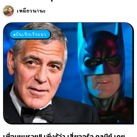
เหมียวนานะ
บันเทิงเริงแมว
เพื่อนผมรวย!! เพิ่งรู้ว่า เสี่ยจอร์จ คลูนีย์ เคย