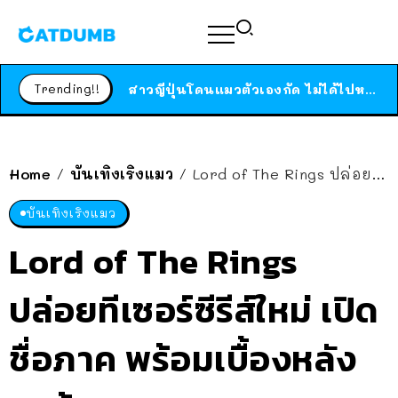
ได้เวลาเด็กหนวดรวมตัว RF Online Next เปิดให้เล่นแล้ว เกม Sci-Fi MMORPG ระดับตำนาน เล่นได้ทั้งมือถือและ PC
ร้านอาหารในนิวยอร์กประกาศปิดตัวลง หลังอยู่มานานกว่า 45 ปี ติดป้ายขอบคุณลูกค้าทุกคน แถมสูตรทำไวท์ซอสให้แบบจัดเต็ม
Trending!!
สาวญี่ปุ่นโดนแมวตัวเองกัด ไม่ได้ไปหาหมอตั้งแต่เนิ่นๆ สุดท้ายขาบวม กลายเป็นโรคเนื้อเน่า เตือนทาสแมวทั้งหลายให้ระวัง
Home
บันเทิงเริงแมว
Lord of The Rings ปล่อยทีเซอร์ซีรีส์ใหม่ เปิดชื่อภาค พร้อมเบื้องหลังสุดว้าว
/
/
บันเทิงเริงแมว
Lord of The Rings
ปล่อยทีเซอร์ซีรีส์ใหม่ เปิด
ชื่อภาค พร้อมเบื้องหลัง