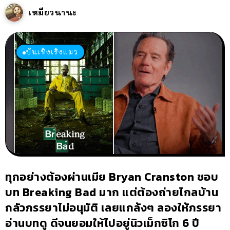
เหมียวนานะ
บันเทิงเริงแมว
ทุกอย่างต้องผ่านเมีย Bryan Cranston ชอบ
บท Breaking Bad มาก แต่ต้องถ่ายไกลบ้าน
กลัวภรรยาไม่อนุมัติ เลยแกล้งๆ ลองให้ภรรยา
อ่านบทดู ดีจนยอมให้ไปอยู่นิวเม็กซิโก 6 ปี