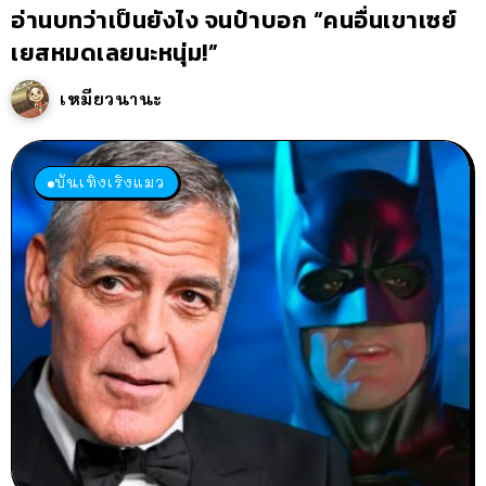
อ่านบทว่าเป็นยังไง จนป๋าบอก “คนอื่นเขาเซย์
เยสหมดเลยนะหนุ่ม!”
เหมียวนานะ
บันเทิงเริงแมว