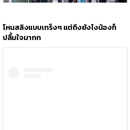
โหนสลิงแบบเกร็งๆ แต่ถึงยังไงน้องก็
ปลื้มใจมากก