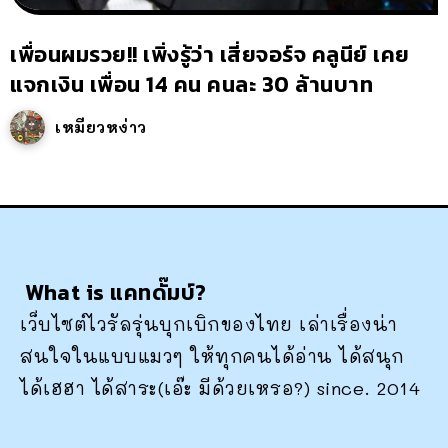
เพื่อนผมรวย!! เพิ่งรู้ว่า เสี่ยจอร์จ คลูนีย์ เคย
แจกเงิน เพื่อน 14 คน คนละ 30 ล้านบาท
เหมียวหง่าว
What is แคทดั๊มบ์?
เว็บไซต์ไวรัลรุ่นบุกเบิกของไทย เล่าเรื่องน่า
สนใจในแบบแมวๆ ให้ทุกคนได้อ่าน ได้สนุก
ได้เฮฮา ได้สาระ(เอ๊ะ มีด้วยเหรอ?) since. 2014