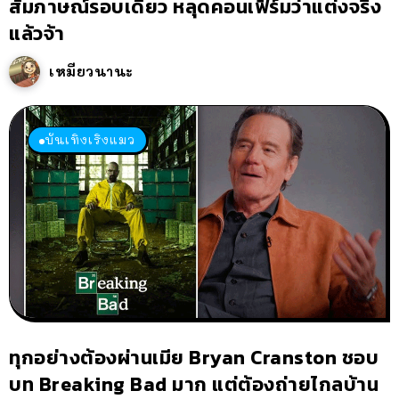
สัมภาษณ์รอบเดียว หลุดคอนเฟิร์มว่าแต่งจริง
แล้วจ้า
เหมียวนานะ
บันเทิงเริงแมว
ทุกอย่างต้องผ่านเมีย Bryan Cranston ชอบ
บท Breaking Bad มาก แต่ต้องถ่ายไกลบ้าน