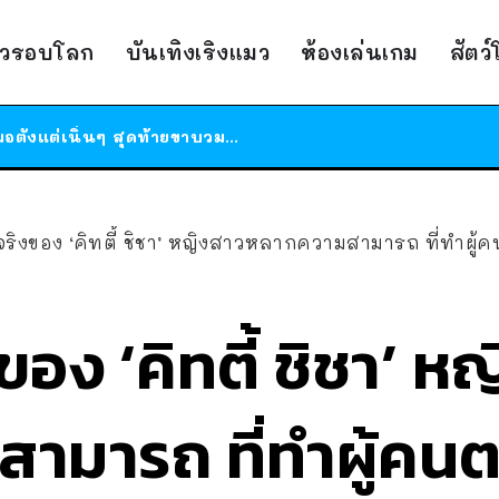
าวรอบโลก
บันเทิงเริงแมว
ห้องเล่นเกม
สัตว
ร้านอาหารในนิวยอร์กประกาศปิดตัวลง หลังอยู่มานานกว่า 45 ปี ติดป้ายขอบคุณลูกค้าทุกคน แถมสูตรทำไวท์ซอสให้แบบจัดเต็ม
สาวญี่ปุ่นโดนแมวตัวเองกัด ไม่ได้ไปหาหมอตั้งแต่เนิ่นๆ สุดท้ายขาบวม กลายเป็นโรคเนื้อเน่า เตือนทาสแมวทั้งหลายให้ระวัง
ได้เวลาเด็กหนวดรวมตัว RF Online Next เปิดให้เล่นแล้ว เกม Sci-Fi MMORPG ระดับตำนาน เล่นได้ทั้งมือถือและ PC
ร้านอาหารในนิวยอร์กประกาศปิดตัวลง หลังอยู่มานานกว่า 45 ปี ติดป้ายขอบคุณลูกค้าทุกคน แถมสูตรทำไวท์ซอสให้แบบจัดเต็ม
สาวญี่ปุ่นโดนแมวตัวเองกัด ไม่ได้ไปหาหมอตั้งแต่เนิ่นๆ สุดท้ายขาบวม กลายเป็นโรคเนื้อเน่า เตือนทาสแมวทั้งหลายให้ระวัง
องจริงของ ‘คิทตี้ ชิชา’ หญิงสาวหลากความสามารถ ที่ทำผู
งของ ‘คิทตี้ ชิชา’ 
ามารถ ที่ทำผู้คนต