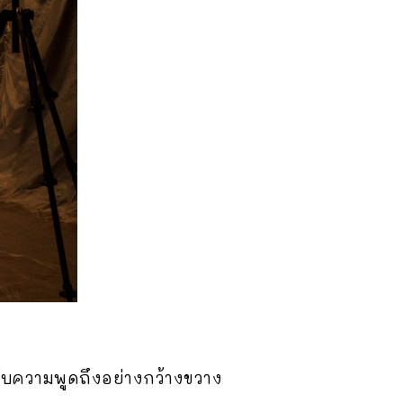
รับความพูดถึงอย่างกว้างขวาง