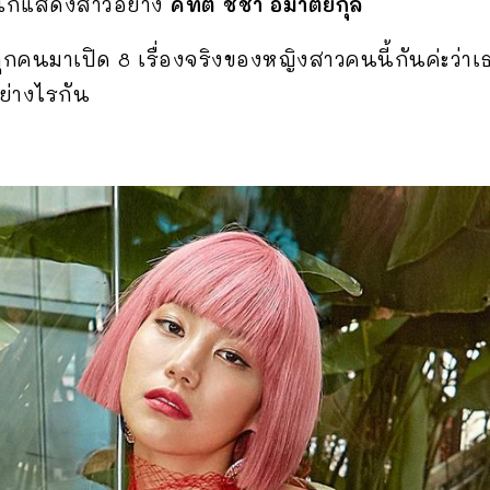
ือนักแสดงสาวอย่าง
คิทตี้ ชิชา อมาตยกุล
กคนมาเปิด 8 เรื่องจริงของหญิงสาวคนนี้กันค่ะว่าเธ
ย่างไรกัน