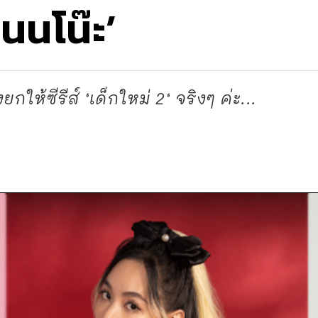
นนโน๊ะ’
กให้ซีรีส์ ‘เด็กใหม่ 2‘ จริงๆ ค่ะ...