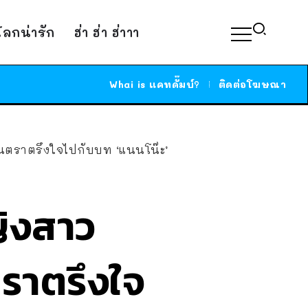
์โลกน่ารัก
ฮ่า ฮ่า ฮ่าาา
Whai is แคทดั๊มบ์?
ติดต่อโฆษณา
้คนตราตรึงใจไปกับบท ‘แนนโน๊ะ’
หญิงสาว
ราตรึงใจ