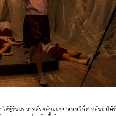
้ทำให้ผู้รับบทบาทตัวหลักอย่าง ‘
แนนโน๊ะ
‘ กลับมาได้