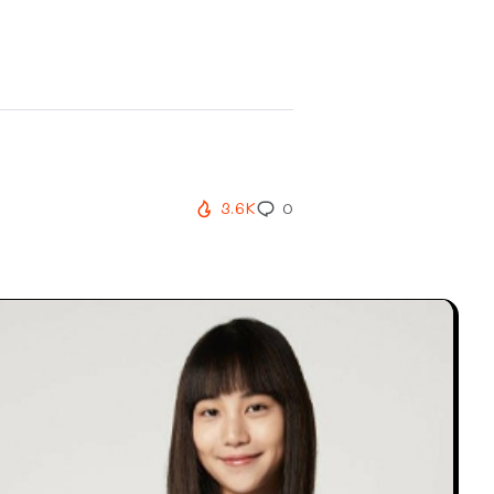
3.6K
0