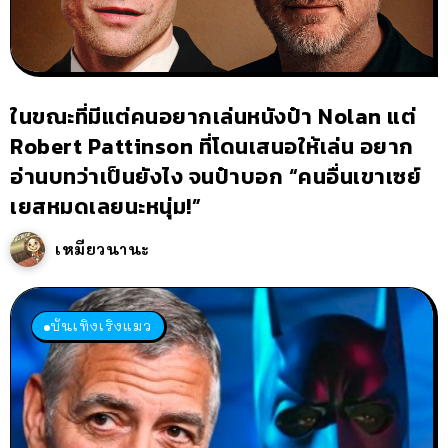
ในขณะที่มีแต่คนอยากเล่นหนังป๋า Nolan แต่
Robert Pattinson ที่โดนเสนอให้เล่น อยาก
อ่านบทว่าเป็นยังไง จนป๋าบอก “คนอื่นเขาเซย์
เยสหมดเลยนะหนุ่ม!”
เหมียวนานะ
บันเทิงเริงแมว