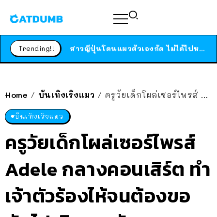
ร้านอาหารในนิวยอร์กประกาศปิดตัวลง หลังอยู่มานานกว่า 45 ปี ติดป้ายขอบคุณลูกค้าทุกคน แถมสูตรทำไวท์ซอสให้แบบจัดเต็ม
สาวญี่ปุ่นโดนแมวตัวเองกัด ไม่ได้ไปหาหมอตั้งแต่เนิ่นๆ สุดท้ายขาบวม กลายเป็นโรคเนื้อเน่า เตือนทาสแมวทั้งหลายให้ระวัง
Trending!!
ได้เวลาเด็กหนวดรวมตัว RF Online Next เปิดให้เล่นแล้ว เกม Sci-Fi MMORPG ระดับตำนาน เล่นได้ทั้งมือถือและ PC
ร้านอาหารในนิวยอร์กประกาศปิดตัวลง หลังอยู่มานานกว่า 45 ปี ติดป้ายขอบคุณลูกค้าทุกคน แถมสูตรทำไวท์ซอสให้แบบจัดเต็ม
สาวญี่ปุ่นโดนแมวตัวเองกัด ไม่ได้ไปหาหมอตั้งแต่เนิ่นๆ สุดท้ายขาบวม กลายเป็นโรคเนื้อเน่า เตือนทาสแมวทั้งหลายให้ระวัง
Home
บันเทิงเริงแมว
ครูวัยเด็กโผล่เซอร์ไพรส์ Adele กลางคอนเสิร์ต ทำเจ้าตัวร้องไห้จนต้องขอพักไปเติมเมคอัพ
/
/
บันเทิงเริงแมว
ครูวัยเด็กโผล่เซอร์ไพรส์
Adele กลางคอนเสิร์ต ทำ
เจ้าตัวร้องไห้จนต้องขอ