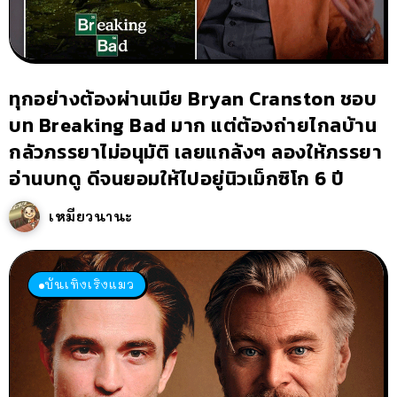
ทุกอย่างต้องผ่านเมีย Bryan Cranston ชอบ
บท Breaking Bad มาก แต่ต้องถ่ายไกลบ้าน
กลัวภรรยาไม่อนุมัติ เลยแกล้งๆ ลองให้ภรรยา
อ่านบทดู ดีจนยอมให้ไปอยู่นิวเม็กซิโก 6 ปี
เหมียวนานะ
บันเทิงเริงแมว