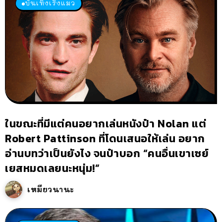
บันเทิงเริงแมว
ในขณะที่มีแต่คนอยากเล่นหนังป๋า Nolan แต่
Robert Pattinson ที่โดนเสนอให้เล่น อยาก
อ่านบทว่าเป็นยังไง จนป๋าบอก “คนอื่นเขาเซย์
เยสหมดเลยนะหนุ่ม!”
เหมียวนานะ