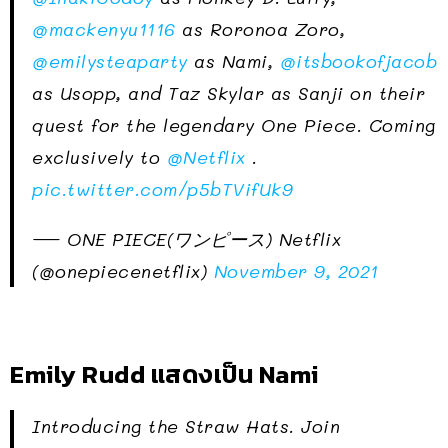
@mackenyu1116
as Roronoa Zoro,
@emilysteaparty
as Nami,
@itsbookofjacob
as Usopp, and Taz Skylar as Sanji on their
quest for the legendary One Piece. Coming
exclusively to
@Netflix
.
pic.twitter.com/p5bTVifUk9
— ONE PIECE(ワンピース) Netflix
(@onepiecenetflix)
November 9, 2021
Emily Rudd แสดงเป็น Nami
Introducing the Straw Hats. Join