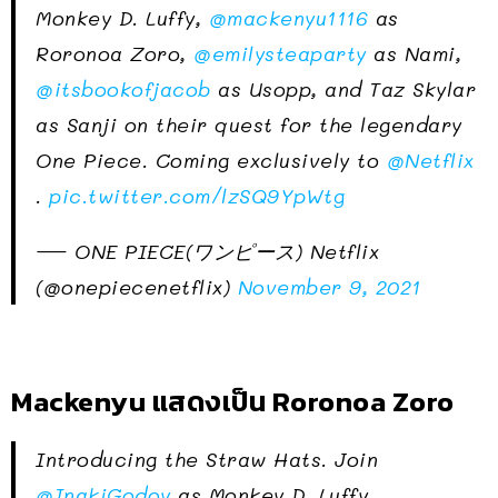
Monkey D. Luffy,
@mackenyu1116
as
Roronoa Zoro,
@emilysteaparty
as Nami,
@itsbookofjacob
as Usopp, and Taz Skylar
as Sanji on their quest for the legendary
One Piece. Coming exclusively to
@Netflix
.
pic.twitter.com/lzSQ9YpWtg
— ONE PIECE(ワンピース) Netflix
(@onepiecenetflix)
November 9, 2021
Mackenyu แสดงเป็น Roronoa Zoro
Introducing the Straw Hats. Join
@InakiGodoy
as Monkey D. Luffy,