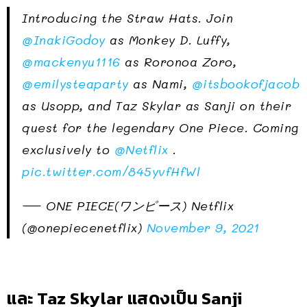
Introducing the Straw Hats. Join
@InakiGodoy
as Monkey D. Luffy,
@mackenyu1116
as Roronoa Zoro,
@emilysteaparty
as Nami,
@itsbookofjacob
as Usopp, and Taz Skylar as Sanji on their
quest for the legendary One Piece. Coming
exclusively to
@Netflix
.
pic.twitter.com/845yvfHfWl
— ONE PIECE(ワンピース) Netflix
(@onepiecenetflix)
November 9, 2021
และ Taz Skylar แสดงเป็น Sanji