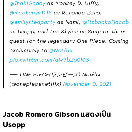
@InakiGodoy
as Monkey D. Luffy,
@mackenyu1116
as Roronoa Zoro,
@emilysteaparty
as Nami,
@itsbookofjacob
as Usopp, and Taz Skylar as Sanji on their
quest for the legendary One Piece. Coming
exclusively to
@Netflix
.
pic.twitter.com/aW7bZo0i08
— ONE PIECE(ワンピース) Netflix
(@onepiecenetflix)
November 9, 2021
Jacob Romero Gibson แสดงเป็น
Usopp