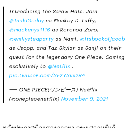
Introducing the Straw Hats. Join
@InakiGodoy
as Monkey D. Luffy,
@mackenyu1116
as Roronoa Zoro,
@emilysteaparty
as Nami,
@itsbookofjacob
as Usopp, and Taz Skylar as Sanji on their
quest for the legendary One Piece. Coming
exclusively to
@Netflix
.
pic.twitter.com/3FzY3vxzR4
— ONE PIECE(ワンピース) Netflix
(@onepiecenetflix)
November 9, 2021
หลังประกาศนักแสดงออกมา กระแสตอบรับก็