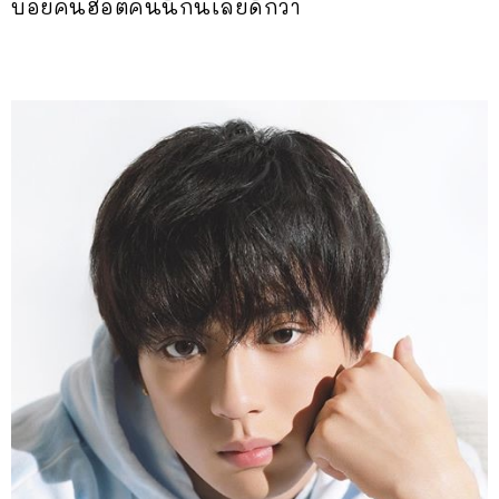
บอยคนฮอตคนนี้กันเลยดีกว่า