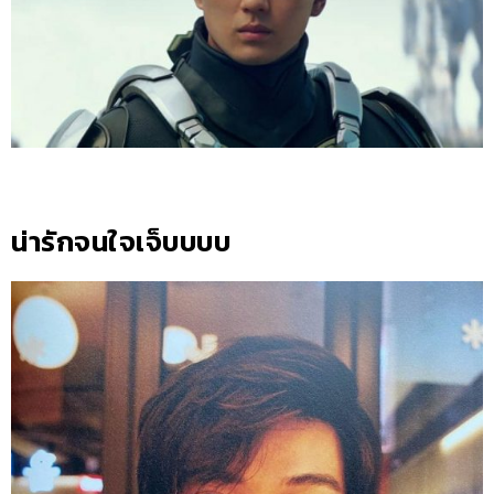
น่ารักจนใจเจ็บบบบ