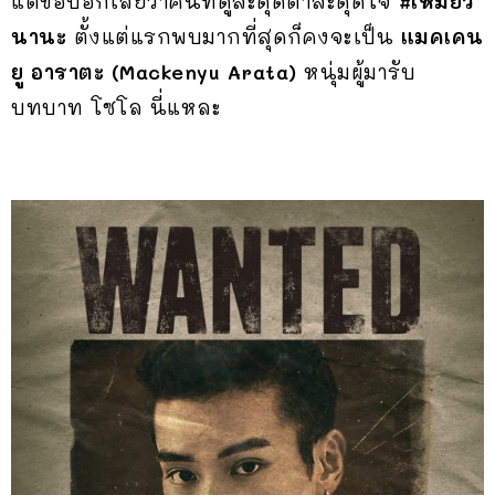
แต่ขอบอกเลยว่าคนที่ดูสะดุดตาสะดุดใจ
#เหมียว
นานะ
ตั้งแต่แรกพบมากที่สุดก็คงจะเป็น
แมคเคน
ยู อาราตะ (
Mackenyu Arata)
หนุ่มผู้มารับ
บทบาท โซโล นี่แหละ