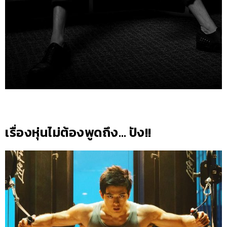
เรื่องหุ่นไม่ต้องพูดถึง… ปัง!!