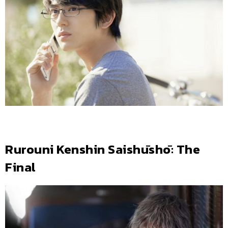
Rurouni Kenshin Saishūshō: The
Final