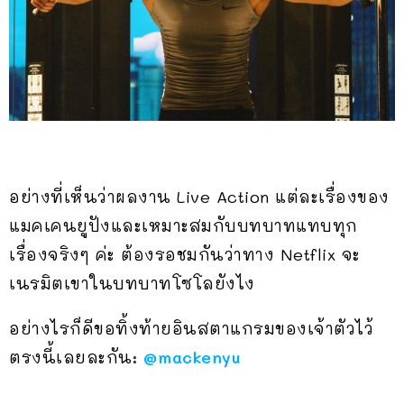
อย่างที่เห็นว่าผลงาน Live Action แต่ละเรื่องของ
แมคเคนยูปังและเหมาะสมกับบทบาทแทบทุก
เรื่องจริงๆ ค่ะ ต้องรอชมกันว่าทาง Netflix จะ
เนรมิตเขาในบทบาทโซโลยังไง
อย่างไรก็ดีขอทิ้งท้ายอินสตาแกรมของเจ้าตัวไว้
ตรงนี้เลยละกัน:
@mackenyu