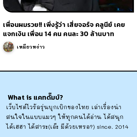
เพื่อนผมรวย!! เพิ่งรู้ว่า เสี่ยจอร์จ คลูนีย์ เคย
แจกเงิน เพื่อน 14 คน คนละ 30 ล้านบาท
เหมียวหง่าว
What is แคทดั๊มบ์?
เว็บไซต์ไวรัลรุ่นบุกเบิกของไทย เล่าเรื่องน่า
สนใจในแบบแมวๆ ให้ทุกคนได้อ่าน ได้สนุก
ได้เฮฮา ได้สาระ(เอ๊ะ มีด้วยเหรอ?) since. 2014