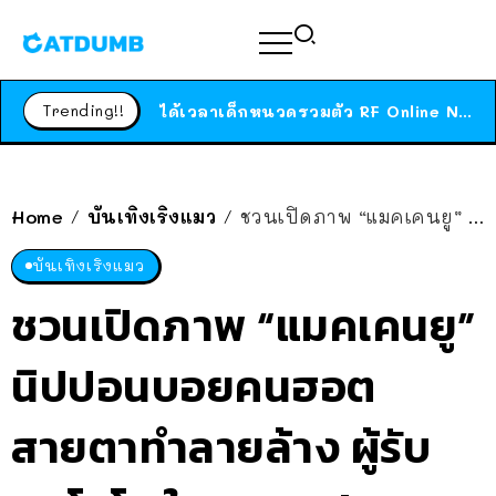
ร้านอาหารในนิวยอร์กประกาศปิดตัวลง หลังอยู่มานานกว่า 45 ปี ติดป้ายขอบคุณลูกค้าทุกคน แถมสูตรทำไวท์ซอสให้แบบจัดเต็ม
สาวญี่ปุ่นโดนแมวตัวเองกัด ไม่ได้ไปหาหมอตั้งแต่เนิ่นๆ สุดท้ายขาบวม กลายเป็นโรคเนื้อเน่า เตือนทาสแมวทั้งหลายให้ระวัง
Trending!!
ได้เวลาเด็กหนวดรวมตัว RF Online Next เปิดให้เล่นแล้ว เกม Sci-Fi MMORPG ระดับตำนาน เล่นได้ทั้งมือถือและ PC
ร้านอาหารในนิวยอร์กประกาศปิดตัวลง หลังอยู่มานานกว่า 45 ปี ติดป้ายขอบคุณลูกค้าทุกคน แถมสูตรทำไวท์ซอสให้แบบจัดเต็ม
สาวญี่ปุ่นโดนแมวตัวเองกัด ไม่ได้ไปหาหมอตั้งแต่เนิ่นๆ สุดท้ายขาบวม กลายเป็นโรคเนื้อเน่า เตือนทาสแมวทั้งหลายให้ระวัง
Home
บันเทิงเริงแมว
ชวนเปิดภาพ “แมคเคนยู” นิปปอนบอยคนฮอตสายตาทำลายล้าง ผู้รับบทโซโล ใน One Piece
/
/
บันเทิงเริงแมว
ชวนเปิดภาพ “แมคเคนยู”
นิปปอนบอยคนฮอต
สายตาทำลายล้าง ผู้รับ