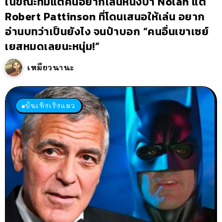
ในขณะที่มีแต่คนอยากเล่นหนังป๋า Nolan แต่
Robert Pattinson ที่โดนเสนอให้เล่น อยาก
อ่านบทว่าเป็นยังไง จนป๋าบอก “คนอื่นเขาเซย์
เยสหมดเลยนะหนุ่ม!”
เหมียวนานะ
บันเทิงเริงแมว