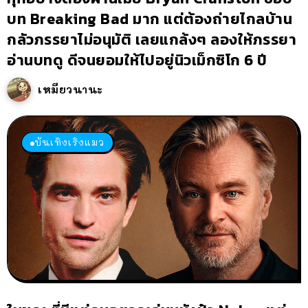
บท Breaking Bad มาก แต่ต้องถ่ายไกลบ้าน
กลัวภรรยาไม่อนุมัติ เลยแกล้งๆ ลองให้ภรรยา
อ่านบทดู ดีจนยอมให้ไปอยู่นิวเม็กซิโก 6 ปี
เหมียวนานะ
บันเทิงเริงแมว