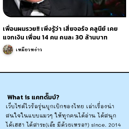
เพื่อนผมรวย!! เพิ่งรู้ว่า เสี่ยจอร์จ คลูนีย์ เคย
แจกเงิน เพื่อน 14 คน คนละ 30 ล้านบาท
เหมียวหง่าว
What is แคทดั๊มบ์?
เว็บไซต์ไวรัลรุ่นบุกเบิกของไทย เล่าเรื่องน่า
สนใจในแบบแมวๆ ให้ทุกคนได้อ่าน ได้สนุก
ได้เฮฮา ได้สาระ(เอ๊ะ มีด้วยเหรอ?) since. 2014