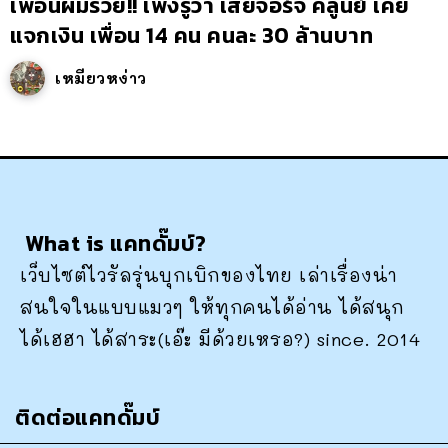
เพื่อนผมรวย!! เพิ่งรู้ว่า เสี่ยจอร์จ คลูนีย์ เคย
แจกเงิน เพื่อน 14 คน คนละ 30 ล้านบาท
เหมียวหง่าว
What is แคทดั๊มบ์?
เว็บไซต์ไวรัลรุ่นบุกเบิกของไทย เล่าเรื่องน่า
สนใจในแบบแมวๆ ให้ทุกคนได้อ่าน ได้สนุก
ได้เฮฮา ได้สาระ(เอ๊ะ มีด้วยเหรอ?) since. 2014
ติดต่อแคทดั๊มบ์