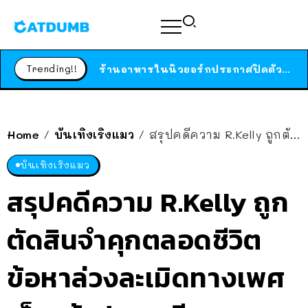
สาวญี่ปุ่นโดนแมวตัวเองกัด ไม่ได้ไปหาหมอตั้งแต่เนิ่นๆ สุดท้ายขาบวม กลายเป็นโรคเนื้อเน่า เตือนทาสแมวทั้งหลายให้ระวัง
ได้เวลาเด็กหนวดรวมตัว RF Online Next เปิดให้เล่นแล้ว เกม Sci-Fi MMORPG ระดับตำนาน เล่นได้ทั้งมือถือและ PC
Trending!!
ร้านอาหารในนิวยอร์กประกาศปิดตัวลง หลังอยู่มานานกว่า 45 ปี ติดป้ายขอบคุณลูกค้าทุกคน แถมสูตรทำไวท์ซอสให้แบบจัดเต็ม
สาวญี่ปุ่นโดนแมวตัวเองกัด ไม่ได้ไปหาหมอตั้งแต่เนิ่นๆ สุดท้ายขาบวม กลายเป็นโรคเนื้อเน่า เตือนทาสแมวทั้งหลายให้ระวัง
Home
บันเทิงเริงแมว
สรุปคดีความ R.Kelly ถูกตัดสินจำคุกตลอดชีวิต ข้อหาล่วงละเมิดทางเพศเด็ก-ค้าประเวณี ฯลฯ
/
/
บันเทิงเริงแมว
สรุปคดีความ R.Kelly ถูก
ตัดสินจำคุกตลอดชีวิต
ข้อหาล่วงละเมิดทางเพศ