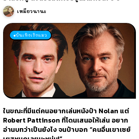
เหมียวนานะ
บันเทิงเริงแมว
ในขณะที่มีแต่คนอยากเล่นหนังป๋า Nolan แต่
Robert Pattinson ที่โดนเสนอให้เล่น อยาก
อ่านบทว่าเป็นยังไง จนป๋าบอก “คนอื่นเขาเซย์
เยสหมดเลยนะหนุ่ม!”