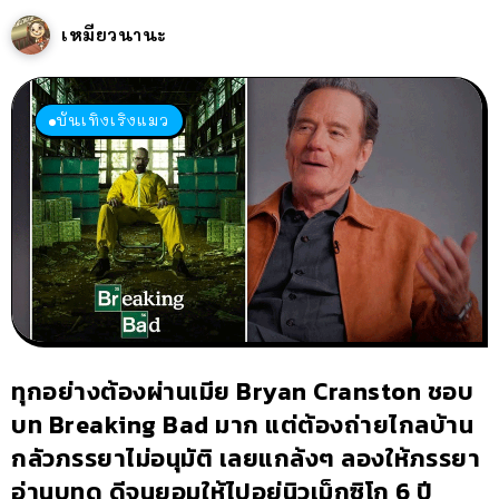
เหมียวนานะ
บันเทิงเริงแมว
ทุกอย่างต้องผ่านเมีย Bryan Cranston ชอบ
บท Breaking Bad มาก แต่ต้องถ่ายไกลบ้าน
กลัวภรรยาไม่อนุมัติ เลยแกล้งๆ ลองให้ภรรยา
อ่านบทดู ดีจนยอมให้ไปอยู่นิวเม็กซิโก 6 ปี