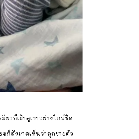
หมียวก็เฝ้าดูเขาอย่างใกล้ชิด
เธอก็สังเกตเห็นว่าลูกชายตัว