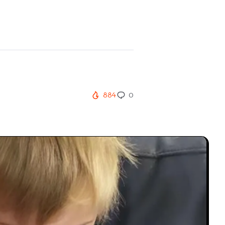
884
0