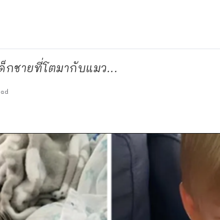
เด็กชายที่โตมากับแมว...
ead