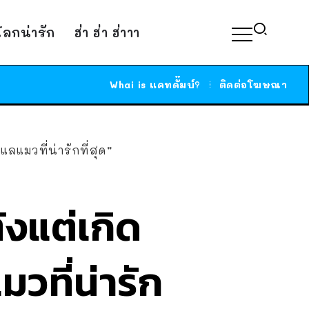
์โลกน่ารัก
ฮ่า ฮ่า ฮ่าาา
Whai is แคทดั๊มบ์?
ติดต่อโฆษณา
แลแมวที่น่ารักที่สุด”
งแต่เกิด
มวที่น่ารัก