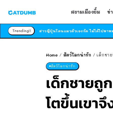
สยามเมืองยิ้ม
ข่
Trending!!
Home
สัตว์โลกน่ารัก
เด็กชายถ
/
/
สัตว์โลกน่ารัก
เด็กชายถูก
โตขึ้นเขาจึ