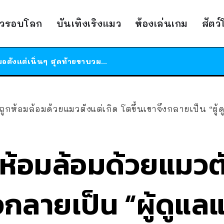
สาวญี่ปุ่นโดนแมวตัวเองกัด ไม่ได้ไปหาหมอตั้งแต่เนิ่นๆ สุดท้ายขาบวม กลายเป็นโรคเนื้อเน่า เตือนทาสแมวทั้งหลายให้ระวัง
ได้เวลาเด็กหนวดรวมตัว RF Online Next เปิดให้เล่นแล้ว เกม Sci-Fi MMORPG ระดับตำนาน เล่นได้ทั้งมือถือและ PC
าวรอบโลก
บันเทิงเริงแมว
ห้องเล่นเกม
สัตว
ร้านอาหารในนิวยอร์กประกาศปิดตัวลง หลังอยู่มานานกว่า 45 ปี ติดป้ายขอบคุณลูกค้าทุกคน แถมสูตรทำไวท์ซอสให้แบบจัดเต็ม
สาวญี่ปุ่นโดนแมวตัวเองกัด ไม่ได้ไปหาหมอตั้งแต่เนิ่นๆ สุดท้ายขาบวม กลายเป็นโรคเนื้อเน่า เตือนทาสแมวทั้งหลายให้ระวัง
ูกห้อมล้อมด้วยแมวตังแต่เกิด โตขึ้นเขาจึงกลายเป็น “ผู้ดู
ห้อมล้อมด้วยแมวตั
งกลายเป็น “ผู้ดูแลแ