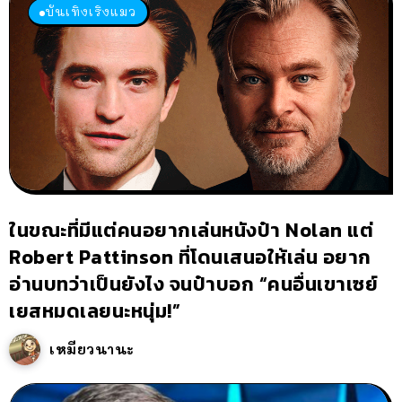
บันเทิงเริงแมว
ในขณะที่มีแต่คนอยากเล่นหนังป๋า Nolan แต่
Robert Pattinson ที่โดนเสนอให้เล่น อยาก
อ่านบทว่าเป็นยังไง จนป๋าบอก “คนอื่นเขาเซย์
เยสหมดเลยนะหนุ่ม!”
เหมียวนานะ