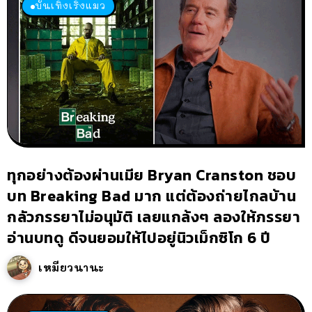
บันเทิงเริงแมว
ทุกอย่างต้องผ่านเมีย Bryan Cranston ชอบ
บท Breaking Bad มาก แต่ต้องถ่ายไกลบ้าน
กลัวภรรยาไม่อนุมัติ เลยแกล้งๆ ลองให้ภรรยา
อ่านบทดู ดีจนยอมให้ไปอยู่นิวเม็กซิโก 6 ปี
เหมียวนานะ