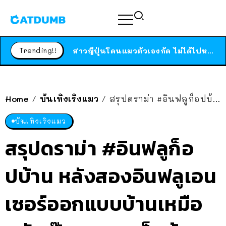
ร้านอาหารในนิวยอร์กประกาศปิดตัวลง หลังอยู่มานานกว่า 45 ปี ติดป้ายขอบคุณลูกค้าทุกคน แถมสูตรทำไวท์ซอสให้แบบจัดเต็ม
สาวญี่ปุ่นโดนแมวตัวเองกัด ไม่ได้ไปหาหมอตั้งแต่เนิ่นๆ สุดท้ายขาบวม กลายเป็นโรคเนื้อเน่า เตือนทาสแมวทั้งหลายให้ระวัง
Trending!!
ได้เวลาเด็กหนวดรวมตัว RF Online Next เปิดให้เล่นแล้ว เกม Sci-Fi MMORPG ระดับตำนาน เล่นได้ทั้งมือถือและ PC
ร้านอาหารในนิวยอร์กประกาศปิดตัวลง หลังอยู่มานานกว่า 45 ปี ติดป้ายขอบคุณลูกค้าทุกคน แถมสูตรทำไวท์ซอสให้แบบจัดเต็ม
สาวญี่ปุ่นโดนแมวตัวเองกัด ไม่ได้ไปหาหมอตั้งแต่เนิ่นๆ สุดท้ายขาบวม กลายเป็นโรคเนื้อเน่า เตือนทาสแมวทั้งหลายให้ระวัง
Home
บันเทิงเริงแมว
สรุปดราม่า #อินฟลูก็อปบ้าน หลังสองอินฟลูเอนเซอร์ออกแบบบ้านเหมือนกันเป๊ะ จนชาวเน็ตท้วง
/
/
บันเทิงเริงแมว
สรุปดราม่า #อินฟลูก็อ
ปบ้าน หลังสองอินฟลูเอน
เซอร์ออกแบบบ้านเหมือ