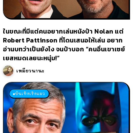
ในขณะที่มีแต่คนอยากเล่นหนังป๋า Nolan แต่
Robert Pattinson ที่โดนเสนอให้เล่น อยาก
อ่านบทว่าเป็นยังไง จนป๋าบอก “คนอื่นเขาเซย์
เยสหมดเลยนะหนุ่ม!”
เหมียวนานะ
บันเทิงเริงแมว