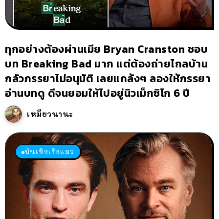
ทุกอย่างต้องผ่านเมีย Bryan Cranston ชอบ
บท Breaking Bad มาก แต่ต้องถ่ายไกลบ้าน
กลัวภรรยาไม่อนุมัติ เลยแกล้งๆ ลองให้ภรรยา
อ่านบทดู ดีจนยอมให้ไปอยู่นิวเม็กซิโก 6 ปี
เหมียวนานะ
บันเทิงเริงแมว