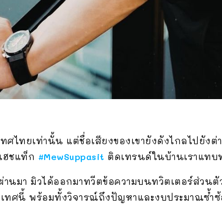
ประเทศไทยเท่านั้น แต่ชื่อเสียงของเขายังดังไกลไปยั
นแฮชแท็ก
#MewSuppasit
ติดเทรนด์ในบ้านเราแทบทุก
่ผ่านมา มิวได้ออกมาทวีตข้อความบนทวิตเตอร์ส่วนตัว
ศนี้ พร้อมทั้งวิจารณ์ถึงปัญหาและงบประมาณซ้ำซ้อ