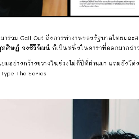
กมาร่วม Call Out ถึงการทำงานของรัฐบาลไทยและส
ศุภศิษฏ์ จงชีวีวัฒน์
ก็เป็นหนึ่งในดาราที่ออกมากล่าวถ
นิยมอย่างกว้างขวางในช่วงไม่กี่ปีที่ผ่านมา แถมยังโด
nType The Series