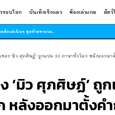
ร้านอาหารในนิวยอร์กประกาศปิดตัวลง หลังอยู่มานานกว่า 45 ปี ติดป้ายขอบคุณลูกค้าทุกคน แถมสูตรทำไวท์ซอสให้แบบจัดเต็ม
าวรอบโลก
บันเทิงเริงแมว
ห้องเล่นเกม
สัตว
สาวญี่ปุ่นโดนแมวตัวเองกัด ไม่ได้ไปหาหมอตั้งแต่เนิ่นๆ สุดท้ายขาบวม กลายเป็นโรคเนื้อเน่า เตือนทาสแมวทั้งหลายให้ระวัง
ได้เวลาเด็กหนวดรวมตัว RF Online Next เปิดให้เล่นแล้ว เกม Sci-Fi MMORPG ระดับตำนาน เล่นได้ทั้งมือถือและ PC
ร้านอาหารในนิวยอร์กประกาศปิดตัวลง หลังอยู่มานานกว่า 45 ปี ติดป้ายขอบคุณลูกค้าทุกคน แถมสูตรทำไวท์ซอสให้แบบจัดเต็ม
สาวญี่ปุ่นโดนแมวตัวเองกัด ไม่ได้ไปหาหมอตั้งแต่เนิ่นๆ สุดท้ายขาบวม กลายเป็นโรคเนื้อเน่า เตือนทาสแมวทั้งหลายให้ระวัง
มของ ‘มิว ศุภศิษฏ์’ ถูกแปล 30 ภาษาทั่วโลก หลังออกมา
 ‘มิว ศุภศิษฏ์’ ถู
ลก หลังออกมาตั้งค