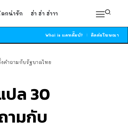
์โลกน่ารัก
ฮ่า ฮ่า ฮ่าาา
Whai is แคทดั๊มบ์?
ติดต่อโฆษณา
ตั้งคำถามกับรัฐบาลไทย
กแปล 30
ำถามกับ