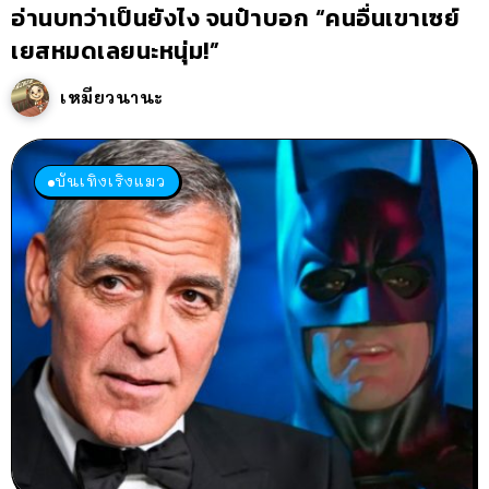
อ่านบทว่าเป็นยังไง จนป๋าบอก “คนอื่นเขาเซย์
เยสหมดเลยนะหนุ่ม!”
เหมียวนานะ
บันเทิงเริงแมว