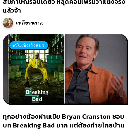
สัมภาษณ์รอบเดียว หลุดคอนเฟิร์มว่าแต่งจริง
แล้วจ้า
เหมียวนานะ
บันเทิงเริงแมว
ทุกอย่างต้องผ่านเมีย Bryan Cranston ชอบ
บท Breaking Bad มาก แต่ต้องถ่ายไกลบ้าน