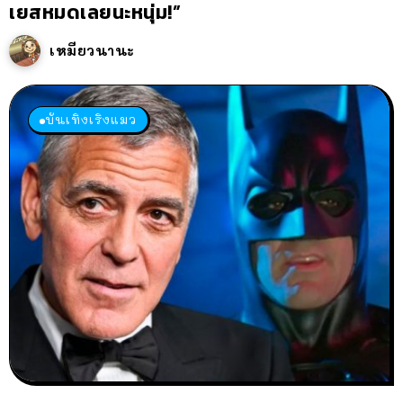
เยสหมดเลยนะหนุ่ม!”
เหมียวนานะ
บันเทิงเริงแมว