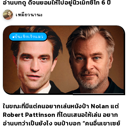
อ่านบทดู ดีจนยอมให้ไปอยู่นิวเม็กซิโก 6 ปี
เหมียวนานะ
บันเทิงเริงแมว
ในขณะที่มีแต่คนอยากเล่นหนังป๋า Nolan แต่
Robert Pattinson ที่โดนเสนอให้เล่น อยาก
อ่านบทว่าเป็นยังไง จนป๋าบอก “คนอื่นเขาเซย์