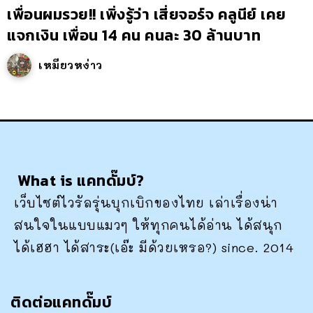
เพื่อนผมรวย!! เพิ่งรู้ว่า เสี่ยจอร์จ คลูนีย์ เคย
แจกเงิน เพื่อน 14 คน คนละ 30 ล้านบาท
เหมียวหง่าว
What is แคทดั๊มบ์?
เว็บไซต์ไวรัลรุ่นบุกเบิกของไทย เล่าเรื่องน่า
สนใจในแบบแมวๆ ให้ทุกคนได้อ่าน ได้สนุก
ได้เฮฮา ได้สาระ(เอ๊ะ มีด้วยเหรอ?) since. 2014
ติดต่อแคทดั๊มบ์