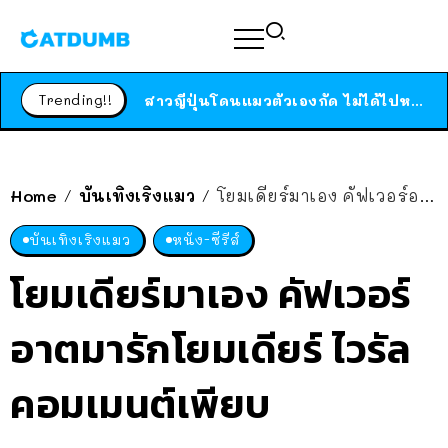
ร้านอาหารในนิวยอร์กประกาศปิดตัวลง หลังอยู่มานานกว่า 45 ปี ติดป้ายขอบคุณลูกค้าทุกคน แถมสูตรทำไวท์ซอสให้แบบจัดเต็ม
สาวญี่ปุ่นโดนแมวตัวเองกัด ไม่ได้ไปหาหมอตั้งแต่เนิ่นๆ สุดท้ายขาบวม กลายเป็นโรคเนื้อเน่า เตือนทาสแมวทั้งหลายให้ระวัง
Trending!!
ได้เวลาเด็กหนวดรวมตัว RF Online Next เปิดให้เล่นแล้ว เกม Sci-Fi MMORPG ระดับตำนาน เล่นได้ทั้งมือถือและ PC
ร้านอาหารในนิวยอร์กประกาศปิดตัวลง หลังอยู่มานานกว่า 45 ปี ติดป้ายขอบคุณลูกค้าทุกคน แถมสูตรทำไวท์ซอสให้แบบจัดเต็ม
สาวญี่ปุ่นโดนแมวตัวเองกัด ไม่ได้ไปหาหมอตั้งแต่เนิ่นๆ สุดท้ายขาบวม กลายเป็นโรคเนื้อเน่า เตือนทาสแมวทั้งหลายให้ระวัง
Home
บันเทิงเริงแมว
โยมเดียร์มาเอง คัฟเวอร์อาตมารักโยมเดียร์ ไวรัลคอมเมนต์เพียบ
/
/
บันเทิงเริงแมว
หนัง-ซีรีส์
โยมเดียร์มาเอง คัฟเวอร์
อาตมารักโยมเดียร์ ไวรัล
คอมเมนต์เพียบ