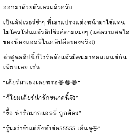
ออกมาด้วยตัวเองแล้วครับ
เป็นคัฟเวอร์ขำๆ ที่เอาแปรงแต่งหน้ามาใช้แทน
ไมโครโฟนแล้วลิปซิงค์ตามเฉยๆ (แต่ความสดใส
ของน้องแอลลี่ในคลิปคือของจริง!)
ล่าสุดคลิปนี้ก็ไวรัลดังแล้วมีคนมาคอมเมนต์กัน
เพียบเลย เช่น
“เดียร์มาเองเลยหรอ😂😂😂”
“ก็โยมเดียร์น่ารักขนาดนี้🥰”
“งื้อ น่ารักมากแอลลี่ ถูกต้อง”
“รู้นะว่าขำแต่ยังทำต่อ55555 เอ็นดู🤣”