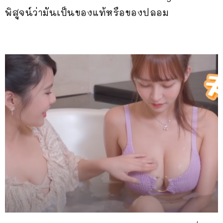
พิสูจน์ว่ามันเป็นของแท้หรือของปลอม