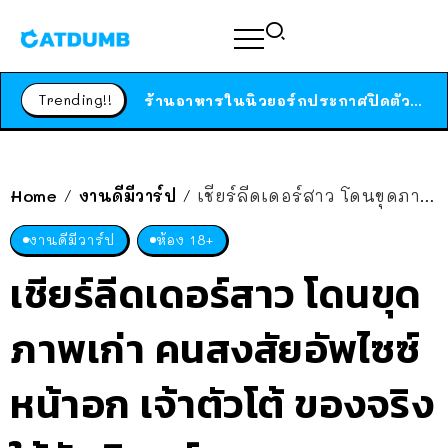
สาวญี่ปุ่นโดนแมวตัวเองกัด ไม่ได้ไปหาหมอตั้งแต่เนิ่นๆ สุดท้ายขาบวม กลายเป็นโรคเนื้อเน่า เตือนทาสแมวทั้งหลายให้ระวัง
ได้เวลาเด็กหนวดรวมตัว RF Online Next เปิดให้เล่นแล้ว เกม Sci-Fi MMORPG ระดับตำนาน เล่นได้ทั้งมือถือและ PC
Trending!!
ร้านอาหารในนิวยอร์กประกาศปิดตัวลง หลังอยู่มานานกว่า 45 ปี ติดป้ายขอบคุณลูกค้าทุกคน แถมสูตรทำไวท์ซอสให้แบบจัดเต็ม
สาวญี่ปุ่นโดนแมวตัวเองกัด ไม่ได้ไปหาหมอตั้งแต่เนิ่นๆ สุดท้ายขาบวม กลายเป็นโรคเนื้อเน่า เตือนทาสแมวทั้งหลายให้ระวัง
Home
งานดีมีวาร์ป
เชียร์ลีดเดอร์สาว โดนขุดภาพเก่า คนสงสัยอัพไซซ์หน้าอก เจ้าตัวโต้ ของจริงให้จับพิสูจน์
/
/
งานดีมีวาร์ป
ห้อง 18+
เชียร์ลีดเดอร์สาว โดนขุด
ภาพเก่า คนสงสัยอัพไซซ์
หน้าอก เจ้าตัวโต้ ของจริง