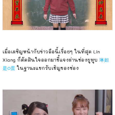
เมื่อเผชิญหน้ากับข่าวลือนี้เรื่อยๆ ในที่สุด Lin
Xiang ก็ตัดสินใจออกมาชี้แจงผ่านช่องยูทูบ
琳妲
是0蛋
ในฐานะแขกรับเชิญของช่อง