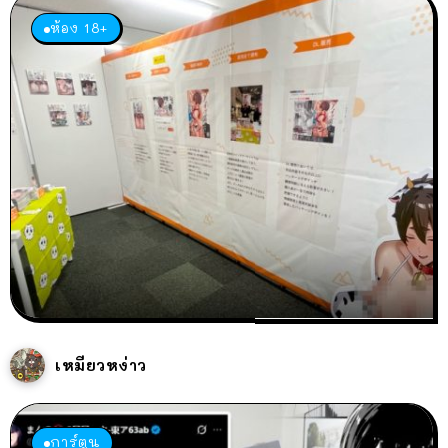
ห้อง 18+
เหมียวหง่าว
การ์ตูน